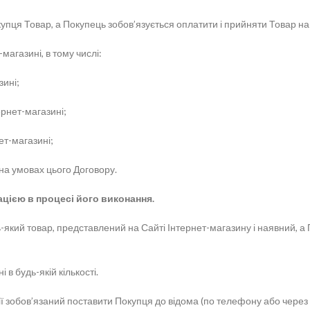
купця Товар, а Покупець зобов’язується оплатити і прийняти Товар н
магазині, в тому числі:
зині;
рнет-магазині;
т-магазині;
 на умовах цього Договору.
цією в процесі його виконання.
який товар, представлений на Сайті Інтернет-магазину і наявний, а
 в будь-якій кількості.
нії зобов’язаний поставити Покупця до відома (по телефону або через