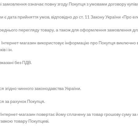
 замовлення означає повну згоду Покупця з умовами договору купівл
 є дата прийняття умов, відповідно до ст. 11 Закону України «Про е
ереднього перегляду товару, а також для оформлення замовлення дл
ю. Інтернет-магазин використовує інформацію про Покупця виключно 
в і ін.
вказані без ПДВ.
я згідно чинного законодавства України.
ся за рахунок Покупця.
, Інтернет-магазин повертає йому сплачену за товар грошову суму 
тавкою товару Покупцеві.