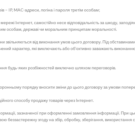
в – IP, MAC-адреси, логіна і пароля третім особам;
ережі Інтернет, самостійно несе відповідальність за шкоду, заподіян
ним особам, державі чи моральним принципам моральності.
они звільняються від виконання умов цього договору. Під обставинам
чений характер, які виключають або об’єктивно заважають виконанню
ння будь-яких розбіжностей виключно шляхом переговорів.
ронньому порядку вносити зміни до цього договору за умови попереднь
ційного способу продажу товарів через Інтернет.
інформації, зазначеної при оформленні замовлення інформації. При ц
 беззастережну згоду на збір, обробку, зберігання, використання с