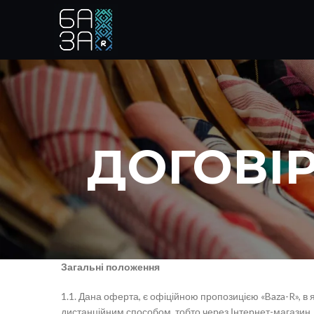
ДОГОВІР
Загальні положення
1.1. Дана оферта, є офіційною пропозицією «Baza-R», в 
дистанційним способом, тобто через Інтернет-магазин, д