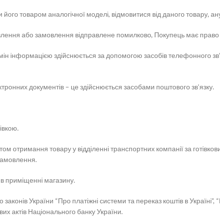
ти його товаром аналогічної моделі, відмовитися від даного товару, 
мовлення або замовлення відправлене помилково, Покупець має право
обмін інформацією здійснюється за допомогою засобів телефонного з
ектронних документів – це здійснюється засобами поштового зв’язку.
івкою.
ом отримання товару у відділенні транспортних компанії за готівков
замовлення.
 в приміщенні магазину.
 законів України “Про платіжні системи та переказ коштів в Україні”
вих актів Національного банку України.