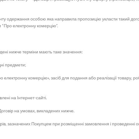
ту одержання особою яка направила пропозицію укласти такий договір
 “Про електронну комерцію”.
ведені нижче терміни мають таке значення:
дні предмети;
про електронну комерцію», засіб для подання або реалізації товару, 
влені на Інтернет-сайті.
Договір на умовах, викладених нижче.
арів, зазначених Покупцем при розміщенні замовлення і проведенні о