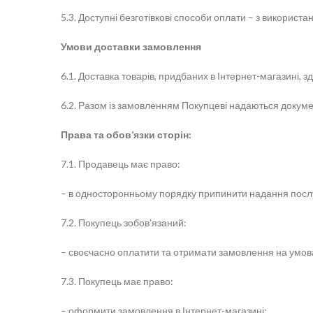
5.3. Доступні безготівкові способи оплати – з викорис
Умови доставки замовлення
6.1. Доставка товарів, придбаних в Інтернет-магазині, 
6.2. Разом із замовленням Покупцеві надаються докуме
Права та обов’язки сторін:
7.1. Продавець має право:
– в односторонньому порядку припинити надання послу
7.2. Покупець зобов’язаний:
– своєчасно оплатити та отримати замовлення на умова
7.3. Покупець має право:
– оформити замовлення в Інтернет-магазині;