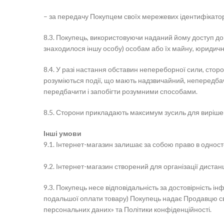
– за передачу Покупцем своїх мережевих ідентифікаторі
8.3. Покупець, використовуючи наданий йому доступ до м
знаходилося іншу особу) особам або їх майну, юридич
8.4. У разі настання обставин непереборної сили, стор
розуміються події, що мають надзвичайний, непередба
передбачити і запобігти розумними способами.
8.5. Сторони прикладають максимум зусиль для виріше
Інші умови
9.1. Інтернет-магазин залишає за собою право в односто
9.2. Інтернет-магазин створений для організації дистан
9.3. Покупець несе відповідальність за достовірність 
подальшої оплати товару) Покупець надає Продавцю свою
персональних даних» та Політики конфіденційності.