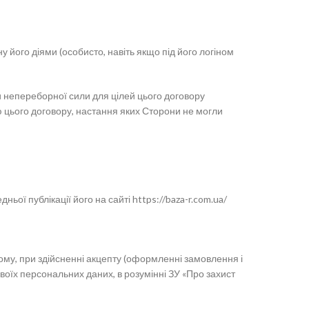
у його діями (особисто, навіть якщо під його логіном
и непереборної сили для цілей цього договору
 цього договору, настання яких Сторони не могли
ої публікації його на сайті https://baza-r.com.ua/
ьому, при здійсненні акцепту (оформленні замовлення і
воїх персональних даних, в розумінні ЗУ «Про захист