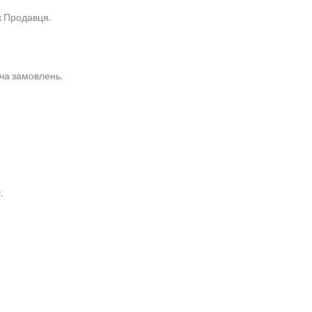
к Продавця.
ача замовлень.
.