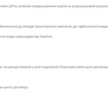
танням LiqPay, шляхом перерахування коштів на розрахунковий рахуно
здійснюється до складів транспортних компаній, де і здійснюється вид
нти згідно законодавства України.
г за цим договором у разі порушення Покупцем умов цього договору
х цього договору.