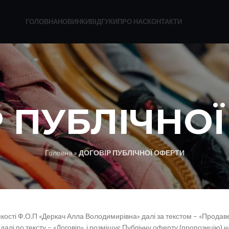
ГОЛОВНА
НОВИНКИ
ВІДГУКИ
ПРО НАС
КОНТАКТИ
 ПУБЛІЧНО
Головна
»
ДОГОВІР ПУБЛІЧНОЇ ОФЕРТИ
якості Ф.О.П «Деркач Алла Володимирівна» далі за текстом – «Продаве
алі по тексту – «Договір», і розміщує Публічну оферту (пропозицію) 