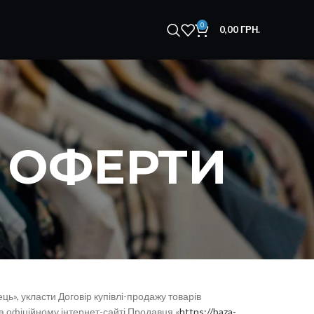
0
0,00
ГРН.
Ї ОФЕРТИ
ць», укласти Договір купівлі-продажу товарів
на офіційному інтернет-сайті Продавця «
https://baza-