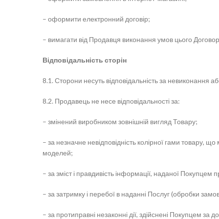
– оформити електронний договір;
– вимагати від Продавця виконання умов цього Договор
Відповідальність сторін
8.1. Сторони несуть відповідальність за невиконання 
8.2. Продавець не несе відповідальності за:
– змінений виробником зовнішній вигляд Товару;
– за незначне невідповідність колірної гами товару, що
моделей;
– за зміст і правдивість інформації, наданої Покупцем
– за затримку і перебої в наданні Послуг (обробки зам
– за протиправні незаконні дії, здійснені Покупцем за 