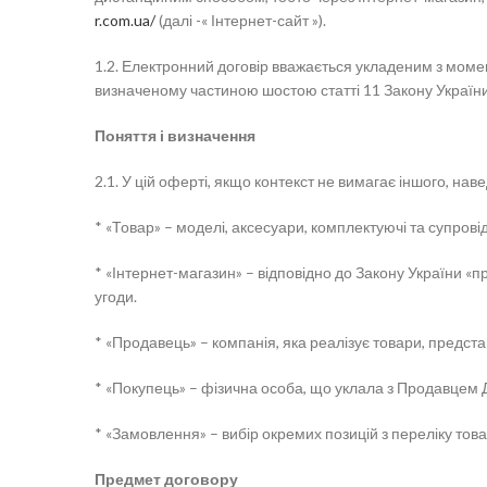
r.com.ua/
(далі -« Інтернет-сайт »).
1.2. Електронний договір вважається укладеним з момен
визначеному частиною шостою статті 11 Закону України
Поняття і визначення
2.1. У цій оферті, якщо контекст не вимагає іншого, на
* «Товар» – моделі, аксесуари, комплектуючі та супрові
* «Інтернет-магазин» – відповідно до Закону України «
угоди.
* «Продавець» – компанія, яка реалізує товари, предста
* «Покупець» – фізична особа, що уклала з Продавцем 
* «Замовлення» – вибір окремих позицій з переліку тов
Предмет договору