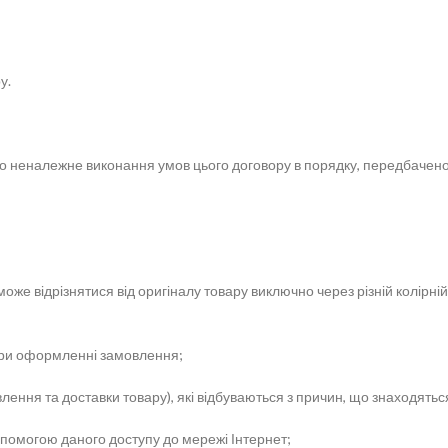
у.
або неналежне виконання умов цього договору в порядку, передбаче
 може відрізнятися від оригіналу товару виключно через різній колір
 при оформленні замовлення;
овлення та доставки товару), які відбуваються з причин, що знаходят
допомогою даного доступу до мережі Інтернет;