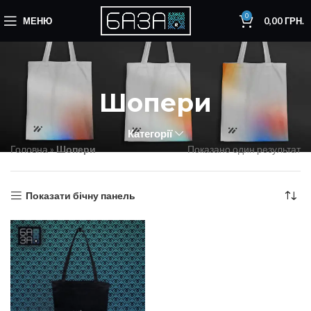
0
МЕНЮ
0,00
ГРН.
Шопери
Категорії
Головна
»
Шопери
Показано один результат
Показати бічну панель