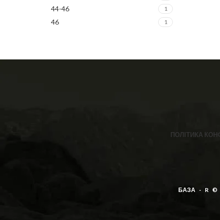
44-46
1
46
1
ПОЛІТИКА КОН
БАЗА - R ©