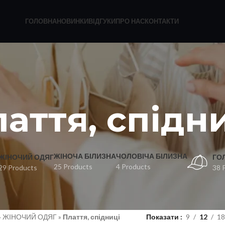
ГОЛОВНА
НОВИНКИ
ВІДГУКИ
ПРО НАС
КОНТАКТИ
аття, спідн
ЖІНОЧА БІЛИЗНА
ЧОЛОВІЧА БІЛИЗНА
ЖІНОЧИЙ ОДЯГ
ГО
25 Products
4 Products
29 Products
38 
»
ЖІНОЧИЙ ОДЯГ
»
Плаття, спідниці
Показати
9
12
18