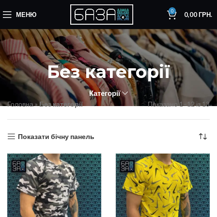
0
МЕНЮ
0,00
ГРН.
Без категорії
Категорії
Головна
»
Без категорії
Показано 1–12 із 13
Показати бічну панель