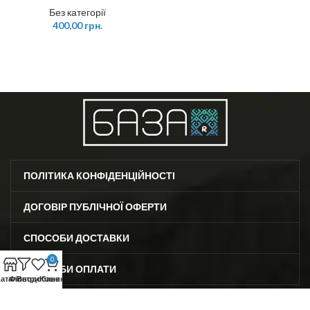
Без категорії
400,00
грн.
ПОЛІТИКА КОНФІДЕНЦІЙНОСТІ
ДОГОВІР ПУБЛІЧНОЇ ОФЕРТИ
СПОСОБИ ДОСТАВКИ
0
СПОСОБИ ОПЛАТИ
аталог
Фільтри
Вподобане
Кошик