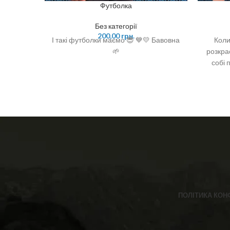
Футболка
Без категорії
200,00
грн.
І такі футболки маємо 😎 💙💛 Бавовна
Коли
🌱
розкра
собі 
ділов
базова 
❣️
посил
плеча. 
❣️ Скла
ширина
56/76 
від
ПОЛІТИКА КОН