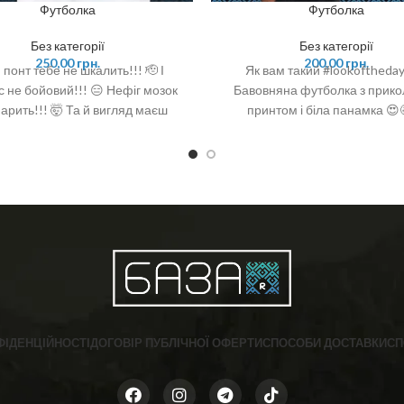
Футболка
Футболка
Без категорії
Без категорії
250,00
грн.
200,00
грн.
 понт тебе не шкалить!!! 🫡 І
Як вам такий #lookoftheday
с не бойовий!!! 😑 Нефіг мозок
Бавовняна футболка з прик
парить!!! 🤯 Та й вигляд маєш
принтом і біла панамка 😍
ий!!! 😃 ❣️ Чоловіча бавовняна
Футболка
футболка Gildan білого кольору
 Футболка без бічних швів з
енною тасьмою від плеча до
Має круглий воріт, прямий стиль
д: 100% бавовна Розмірна сітка :
/ довжина S- 46/71 M- 51/74 L-
XL- 61/79 2XL- 66/81 Допустиме
хилення від значень +/- 5%
ФІДЕНЦІЙНОСТІ
ДОГОВІР ПУБЛІЧНОЇ ОФЕРТИ
СПОСОБИ ДОСТАВКИ
СП