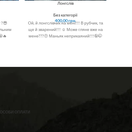
Лонгслів
Без категорії
400,00
грн.
 ?😎
Ой, й лонгслівчик на мені!!! В рубчик, та
Коли 
ольним
ще й зварений!!! ☺️ Може гляне вже на
розкрас
🤩🔥
мене???🤨 Маньяк неприкаяний!!!🤪🤭
собі п
🤭 ❣️Лонгслів
ділови
базова
сірого 
швів з 
до пле
стиль ❣️
сітка 
56/76 X
від
ОСОБИ ОПЛАТИ