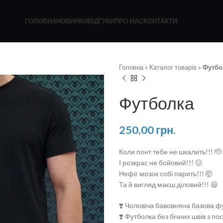
ГОЛОВНА
НОВИНКИ
ВІДГУКИ
ПРО НАС
КОНТАКТИ
Головна
»
Каталог товарів
»
Футбо
Футболка
250,00
грн.
Коли понт тебе не шкалить!!! 🫡
І розкрас не бойовий!!! 😑
Нефіг мозок собі парить!!! 🤯
Та й вигляд маєш діловий!!! 😃
❣️ Чоловіча бавовняна базова ф
❣️ Футболка без бічних швів з п