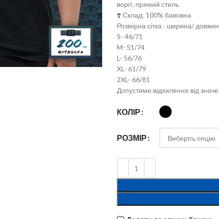
воріт, прямий стиль
❣️ Склад: 100% бавовна
Розмірна сітка : ширина/ довжи
S- 46/71
M- 51/74
льшити
L- 56/76
XL- 61/79
2XL- 66/81
Допустиме відхилення від значе
КОЛІР
РОЗМІР