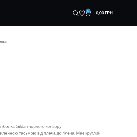
0
0,00
ГРН.
лка
утболка Gildan чорного кольору
осиленною тасьмою від плеча до плеча. Має круглий