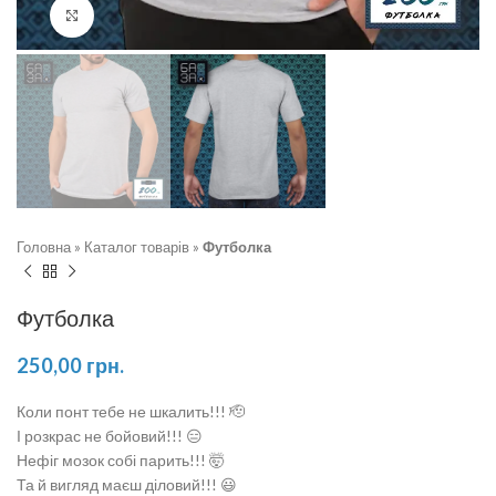
Натисніть, щоб збільшити
Головна
»
Каталог товарів
»
Футболка
Футболка
250,00
грн.
Коли понт тебе не шкалить!!! 🫡
І розкрас не бойовий!!! 😑
Нефіг мозок собі парить!!! 🤯
Та й вигляд маєш діловий!!! 😃