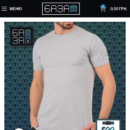
0
МЕНЮ
0,00
ГРН.