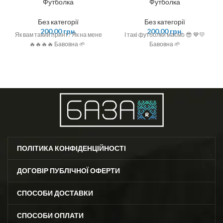
Футболка
Футболка
Без категорії
Без категорії
200,00
грн.
200,00
грн.
Як вам такий принт? Як на мене
І такі футболки маємо 😎 💙💛
🔥🔥🔥🔥 Бавовна 🌱
Бавовна 🌱
ПОЛІТИКА КОНФІДЕНЦІЙНОСТІ
ДОГОВІР ПУБЛІЧНОЇ ОФЕРТИ
СПОСОБИ ДОСТАВКИ
СПОСОБИ ОПЛАТИ