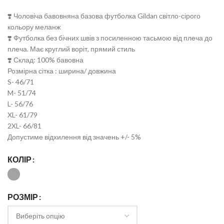
❣️ Чоловіча бавовняна базова футболка Gildan світло-сірого
кольору меланж
❣️ Футболка без бічних швів з посиленною тасьмою від плеча до
плеча. Має круглий воріт, прямий стиль
❣️ Склад: 100% бавовна
Розмірна сітка : ширина/ довжина
S- 46/71
M- 51/74
L- 56/76
XL- 61/79
2XL- 66/81
Допустиме відхилення від значень +/- 5%
КОЛІР
РОЗМІР