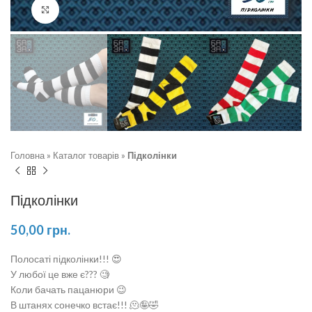
Натисніть, щоб збільшити
Головна
»
Каталог товарів
»
Підколінки
Підколінки
50,00
грн.
Полосаті підколінки!!! 😍
У любої це вже є??? 🧐
Коли бачать пацанюри 😉
В штанях сонечко встає!!! 🫠🤪🤣