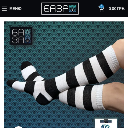
0
МЕНЮ
0,00
ГРН.