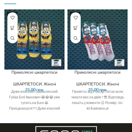
Приколясні шкарпетоси
Приколясні шкарпетоси
ШКАРПЕТОСИ
,
Жіночі
ШКАРПЕТОСИ
,
Жіночі
35,00
грн.
35,00
грн.
Дуже класний і приколясний
Привітос від Ріка 🙌 Питає коли
Губка Боб Іванович 😂😂😂 уже
чекати вас на двіж ? 😎 Відповідь
тусить на Базі 😀
пишіть у коменти 😉 Розмір: 36-
Приєднаєшся??? Дуже класний
40 Бавовна 🌿
та великий принт 🤩 Кольори та
якість просто 💥💥💥 Бавовна 🌿
Розмір: 36-40