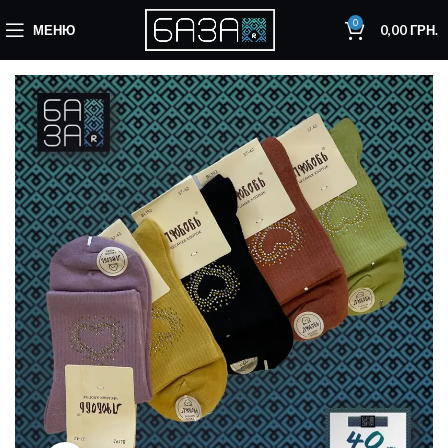
0
МЕНЮ
0,00
ГРН.