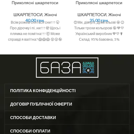
Приколясні шкарпетоси
Приколясні шкарпетоси
ШКАРПЕТОСИ
,
Жіночі
ШКАРПЕТОСИ
,
Жіночі
40,00
грн.
35,00
грн.
Всім рожеві сняться сни!!! 🤫
😍Ми, дівчулі, дуже кльові 🤩 😉
Про дірочку і пі..ни!!! 🫣 Щось і
Тільки трохи кольорові 🤪 💙💛
плямка не помітна!!! 🤯 Може
Український виробник 💙💛 ❣️
справді я вагітна? 😱😱😱 😝😜🤪
Склад: 95% бавовна, 5%
❣️ Вітчизняний виробник ❣️
поліамід ❣️ Розмір: 36-40 (One
Склад: бавовна 92%, поліамід
size)
6%, спандекс 2% ❣️ Розмір: 36-40
(One size)
ПОЛІТИКА КОНФІДЕНЦІЙНОСТІ
ДОГОВІР ПУБЛІЧНОЇ ОФЕРТИ
СПОСОБИ ДОСТАВКИ
СПОСОБИ ОПЛАТИ