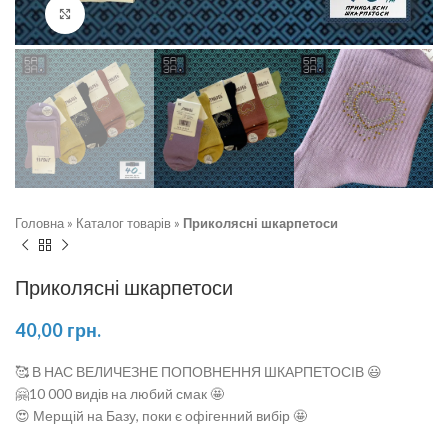
Натисніть, щоб збільшити
Головна
»
Каталог товарів
»
Приколясні шкарпетоси
Приколясні шкарпетоси
40,00
грн.
🥰 В НАС ВЕЛИЧЕЗНЕ ПОПОВНЕННЯ ШКАРПЕТОСІВ 😃
🤗10 000 видів на любий смак 🤩
😍 Мерщій на Базу, поки є офігенний вибір 🤩