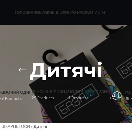
ГОЛОВНА
НОВИНКИ
ВІДГУКИ
ПРО НАС
КОНТАКТИ
Дитячі
ЖІНОЧА БІЛИЗНА
ЧОЛОВІЧА БІЛИЗНА
ЖІНОЧИЙ ОДЯГ
ГО
25 Products
4 Products
29 Products
38 
»
ШКАРПЕТОСИ
»
Дитячі