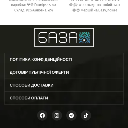
виробник 💙💛 Розмір: 36-40
😃 🤗10 000 видів на любий смак
Склад: 92% бавовна, 6%
🤩 😍 Мерщій на Базу, поки є
поліамід, 2 % спандекс
офігенний вибір 🤩 ❣️розміри: 36-
40 (one size)
ПОЛІТИКА КОНФІДЕНЦІЙНОСТІ
ДОГОВІР ПУБЛІЧНОЇ ОФЕРТИ
СПОСОБИ ДОСТАВКИ
СПОСОБИ ОПЛАТИ