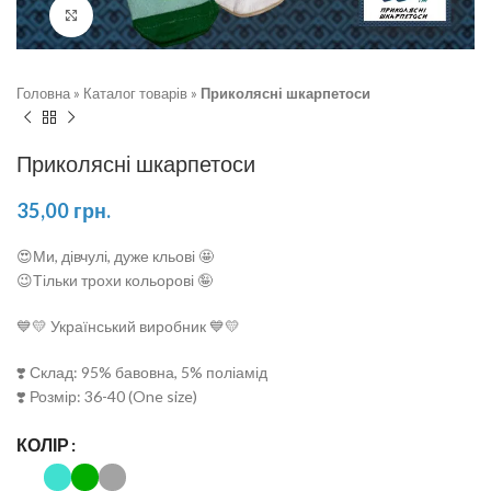
Натисніть, щоб збільшити
Головна
»
Каталог товарів
»
Приколясні шкарпетоси
Приколясні шкарпетоси
35,00
грн.
😍Ми, дівчулі, дуже кльові 🤩
😉Тільки трохи кольорові 🤪
💙💛 Український виробник 💙💛
❣️ Склад: 95% бавовна, 5% поліамід
❣️ Розмір: 36-40 (One size)
КОЛІР