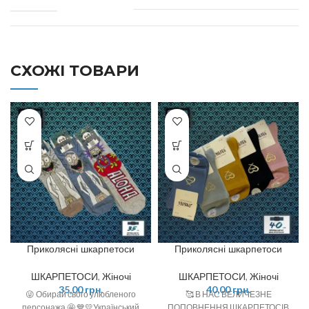
СХОЖІ ТОВАРИ
Приколясні шкарпетоси
Приколясні шкарпетоси
ШКАРПЕТОСИ
,
Жіночі
ШКАРПЕТОСИ
,
Жіночі
35,00
грн.
40,00
грн.
😜 Обирай свого улюбленого
🥰 В НАС ВЕЛИЧЕЗНЕ
персонажа 🤩 💙💛Український
ПОПОВНЕННЯ ШКАРПЕТОСІВ