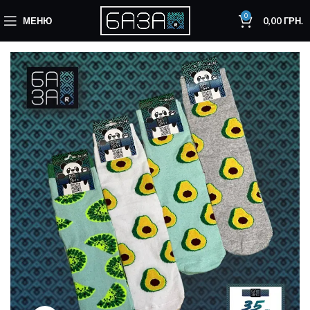
0
МЕНЮ
0,00
ГРН.