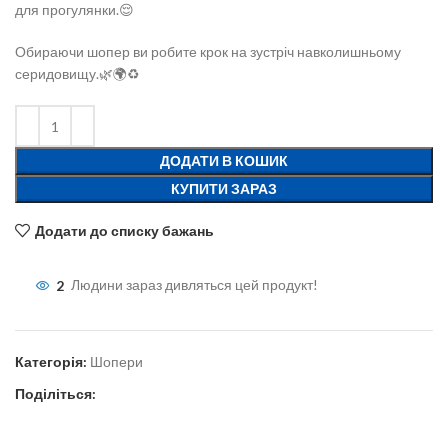
для прогулянки.😌
Обираючи шопер ви робите крок на зустріч навколишньому
серидовищу.🌿🌍♻️
ДОДАТИ В КОШИК
КУПИТИ ЗАРАЗ
Додати до списку бажань
2
Людини зараз дивляться цей продукт!
Категорія:
Шопери
Поділіться: