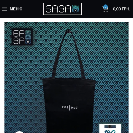
0
МЕНЮ
0,00
ГРН.