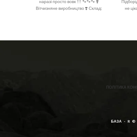
наразі просто вовк !!! 🐾🐾🐾 ❣️
Підборі
Вітчизняне виробництво ❣️ Склад:
не цік
бавовна 92%, поліамід 6%, спандекс
все!!
2% ❣️ Розмір: 36-40 (One size)
ПОЛІТИКА КОН
БАЗА - R ©