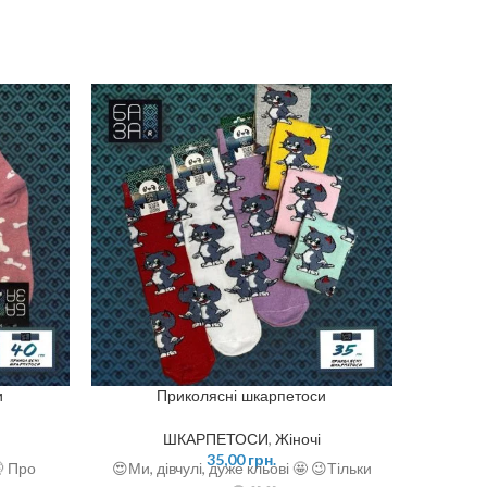
и
Приколясні шкарпетоси
ШКАРПЕТОСИ
,
Жіночі
35,00
грн.
🤫 Про
😍Ми, дівчулі, дуже кльові 🤩 😉Тільки
😜 