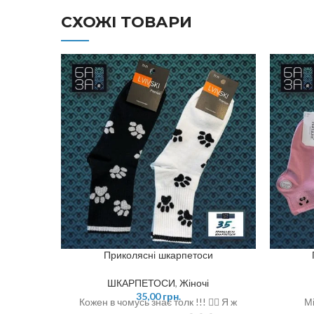
СХОЖІ ТОВАРИ
Приколясні шкарпетоси
ШКАРПЕТОСИ
,
Жіночі
35,00
грн.
Кожен в чомусь знає толк !!! ☝🏻 Я ж
Мі