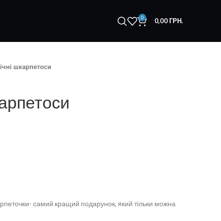
0
0,00
ГРН.
ічні шкарпетоси
карпетоси
карпеточки- самий кращий подарунок, який тільки можна