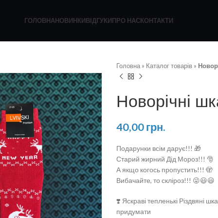
ГОЛОВНА
НОВИНКИ
ВІДГУКИ
ПРО НАС
КОНТАКТИ
Головна
»
Каталог товарів
»
Новор
Новорічні ш
40,00
грн.
Подарунки всім дарує!!! 🎁
Старий жирний Дід Мороз!!! 🎅
А якщо когось пропустить!!! 🫣
Вибачайте, то скліроз!!! 😜😃😃
❣️ Яскраві тепленькі Різдвяні ш
придумати