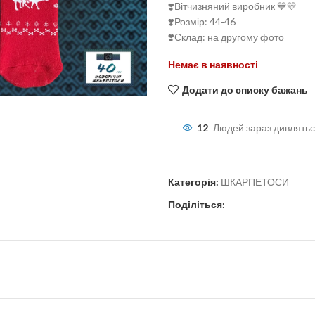
❣️Вітчизняний виробник 💙💛
❣️Розмір: 44-46
❣️Склад: на другому фото
Немає в наявності
льшити
Додати до списку бажань
12
Людей зараз дивлятьс
Категорія:
ШКАРПЕТОСИ
Поділіться: