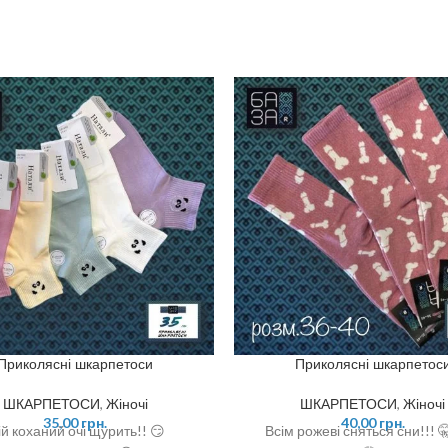
Приколясні шкарпетоси
Приколясні шкарпетос
ШКАРПЕТОСИ
,
Жіночі
ШКАРПЕТОСИ
,
Жіночі
35,00
грн.
40,00
грн.
й коханий очі щурить!! 😏
Всім рожеві сняться сни!!! 