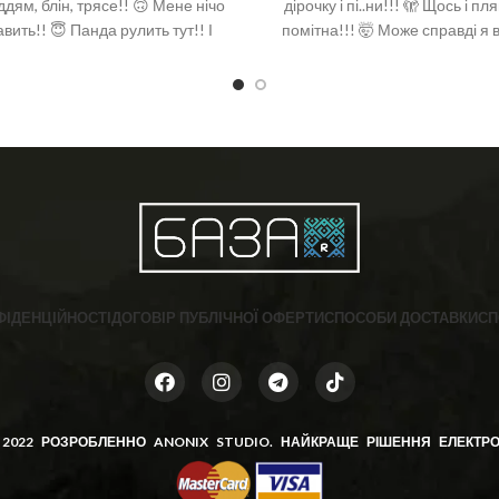
ддям, блін, трясе!! 🙃 Мене нічо
дірочку і пі..ни!!! 🫣 Щось і п
авить!! 😇 Панда рулить тут!! І
помітна!!! 🤯 Може справді я в
 🐼 ❣️ Розмір: 36-40 (One size)
😱😱😱 😝😜🤪 ❣️ Вітчизняний 
❣️ Склад: бавовна 92%, поліа
спандекс 2% ❣️ Розмір: 36-40 (O
ФІДЕНЦІЙНОСТІ
ДОГОВІР ПУБЛІЧНОЇ ОФЕРТИ
СПОСОБИ ДОСТАВКИ
СП
 2022 РОЗРОБЛЕННО
ANONIX STUDIO
. НАЙКРАЩЕ РІШЕННЯ ЕЛЕКТРО