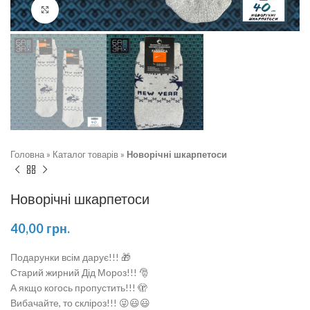
Натисніть, щоб збільшити
Головна
»
Каталог товарів
»
Новорічні шкарпетоси
Новорічні шкарпетоси
40,00
грн.
Подарунки всім дарує!!! 🎁
Старий жирний Дід Мороз!!! 🎅
А якщо когось пропустить!!! 🫣
Вибачайте, то скліроз!!! 😜😃😃