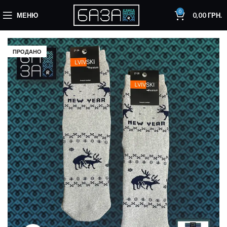
0
МЕНЮ
0,00
ГРН.
ПРОДАНО