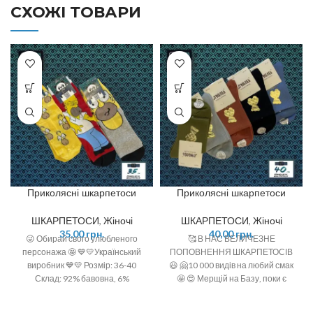
СХОЖІ ТОВАРИ
Приколясні шкарпетоси
Приколясні шкарпетоси
ШКАРПЕТОСИ
,
Жіночі
ШКАРПЕТОСИ
,
Жіночі
35,00
грн.
40,00
грн.
😜 Обирай свого улюбленого
🥰 В НАС ВЕЛИЧЕЗНЕ
персонажа 🤩 💙💛Український
ПОПОВНЕННЯ ШКАРПЕТОСІВ
виробник 💙💛 Розмір: 36-40
😃 🤗10 000 видів на любий смак
Склад: 92% бавовна, 6%
🤩 😍 Мерщій на Базу, поки є
поліамід, 2 % спандекс
офігенний вибір 🤩 ❣️розміри: 36-
40 (one size)