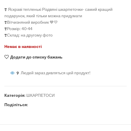
❣️ Яскраві тепленькі Різдвяні шкарпеточки- самий кращий
подарунок, який тільки можна придумати
❣️Вітчизняний виробник 💙💛
❣️Розмір: 40-44
❣️Склад: на другому фото
Немає в наявності
Додати до списку бажань
9
Людей зараз дивляться цей продукт!
Категорія:
ШКАРПЕТОСИ
Поділіться: