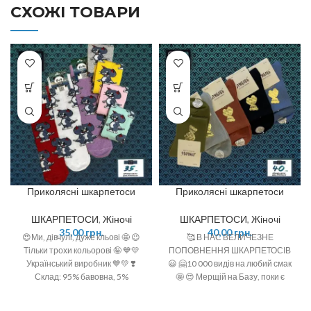
СХОЖІ ТОВАРИ
Приколясні шкарпетоси
Приколясні шкарпетоси
ШКАРПЕТОСИ
,
Жіночі
ШКАРПЕТОСИ
,
Жіночі
35,00
грн.
40,00
грн.
😍Ми, дівчулі, дуже кльові 🤩 😉
🥰 В НАС ВЕЛИЧЕЗНЕ
Тільки трохи кольорові 🤪 💙💛
ПОПОВНЕННЯ ШКАРПЕТОСІВ
Український виробник 💙💛 ❣️
😃 🤗10 000 видів на любий смак
Склад: 95% бавовна, 5%
🤩 😍 Мерщій на Базу, поки є
поліамід ❣️ Розмір: 36-40 (One
офігенний вибір 🤩 ❣️розміри: 36-
size)
40 (one size)