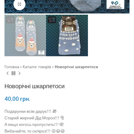
Натисніть, щоб збільшити
Головна
»
Каталог товарів
»
Новорічні шкарпетоси
Новорічні шкарпетоси
40,00
грн.
Подарунки всім дарує!!! 🎁
Старий жирний Дід Мороз!!! 🎅
А якщо когось пропустить!!! 🫣
Вибачайте, то скліроз!!! 😜😃😃