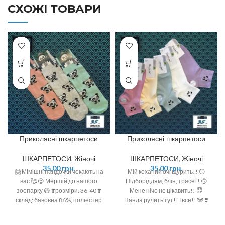
СХОЖІ ТОВАРИ
Приколясні шкарпетоси
Приколясні шкарпетоси
ШКАРПЕТОСИ
,
Жіночі
ШКАРПЕТОСИ
,
Жіночі
35,00
грн.
35,00
грн.
🤗 Мімішні пандочки чекають на
Мій коханий очі щурить!! 😏
вас 🥰 😍 Мершій до нашого
Підборіддям, блін, трясе!! 🙃
зоопарку 😃 ❣️розміри: 36-40 ❣️
Мене нічо не цікавить!! 😇
склад: бавовна 86%, поліестер
Панда рулить тут!! І все!! 🐼 ❣️
12%, еластан 2%
Розмір: 36-40 (One size)