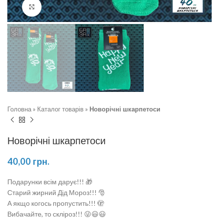
Натисніть, щоб збільшити
Головна
»
Каталог товарів
»
Новорічні шкарпетоси
Новорічні шкарпетоси
40,00
грн.
Подарунки всім дарує!!! 🎁
Старий жирний Дід Мороз!!! 🎅
А якщо когось пропустить!!! 🫣
Вибачайте, то скліроз!!! 😜😃😃