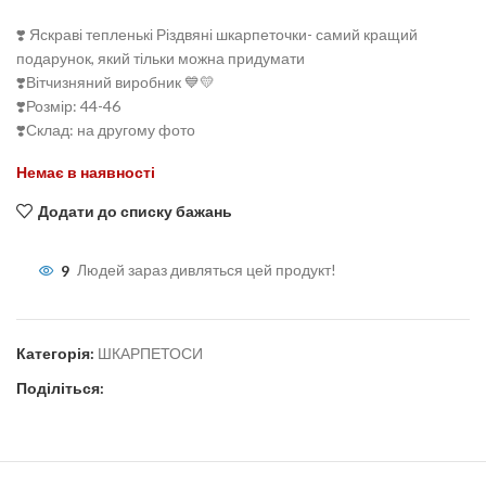
❣️ Яскраві тепленькі Різдвяні шкарпеточки- самий кращий
подарунок, який тільки можна придумати
❣️Вітчизняний виробник 💙💛
❣️Розмір: 44-46
❣️Склад: на другому фото
Немає в наявності
Додати до списку бажань
9
Людей зараз дивляться цей продукт!
Категорія:
ШКАРПЕТОСИ
Поділіться: