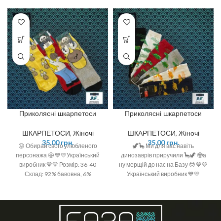
Приколясні шкарпетоси
Приколясні шкарпетоси
ШКАРПЕТОСИ
,
Жіночі
ШКАРПЕТОСИ
,
Жіночі
35,00
грн.
35,00
грн.
😜 Обирай свого улюбленого
🦖🦕 Ми для вас навіть
персонажа 🤩 💙💛Український
динозаврів приручили 🦕🦖 🤓а
виробник 💙💛 Розмір: 36-40
ну мерщій до нас на Базу 🤓 💙💛
Склад: 92% бавовна, 6%
Український виробник 💙💛
поліамід, 2 % спандекс
Розмір: 36-40 Склад: 92%
бавовна, 6% поліамід, 2 %
спандекс