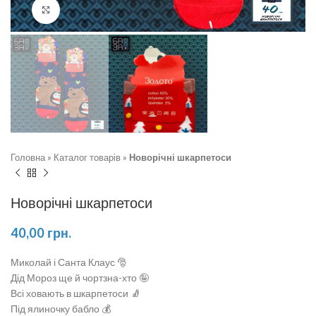
Натисніть, щоб збільшити
Головна
»
Каталог товарів
»
Новорічні шкарпетоси
Новорічні шкарпетоси
40,00
грн.
Миколай і Санта Клаус 🎅
Дід Мороз ще й чортзна-хто 🤪
Всі ховають в шкарпетоси 🧦
Під ялиночку бабло 💰