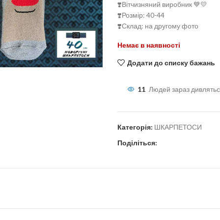
❣️Вітчизняний виробник 💙💛
❣️Розмір: 40-44
❣️Склад: на другому фото
Немає в наявності
льшити
Додати до списку бажань
11
Людей зараз дивлятьс
Категорія:
ШКАРПЕТОСИ
Поділіться: