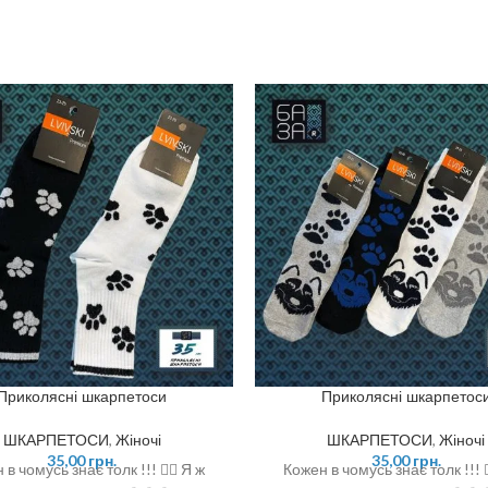
Приколясні шкарпетоси
Приколясні шкарпетос
ШКАРПЕТОСИ
,
Жіночі
ШКАРПЕТОСИ
,
Жіночі
35,00
грн.
35,00
грн.
 в чомусь знає толк !!! ☝🏻 Я ж
Кожен в чомусь знає толк !!! ☝