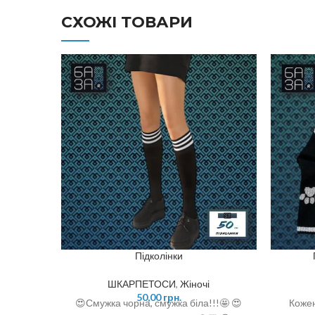
СХОЖІ ТОВАРИ
Підколінки
ШКАРПЕТОСИ
,
Жіночі
50,00
грн.
😍Смужка чорна, смужка біла!!!🤩 😍
Кожен