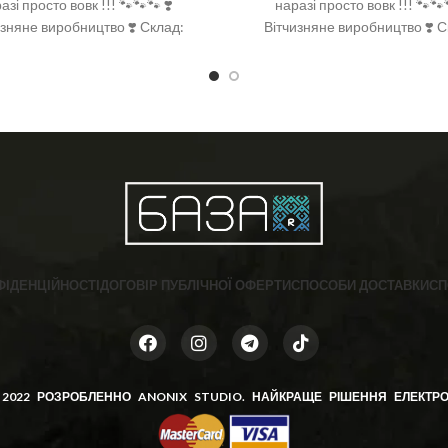
азі просто вовк !!! 🐾🐾🐾 ❣️
наразі просто вовк !!! 🐾🐾
изняне виробництво ❣️ Склад:
Вітчизняне виробництво ❣️ С
а 92%, поліамід 6%, спандекс
бавовна 92%, поліамід 6%, с
 ❣️ Розмір: 36-40 (One size)
2% ❣️ Розмір: 36-40 (One si
ФІДЕНЦІЙНОСТІ
ДОГОВІР ПУБЛІЧНОЇ ОФЕРТИ
СПОСОБИ ДОСТАВКИ
СП
 2022 РОЗРОБЛЕННО
ANONIX STUDIO
. НАЙКРАЩЕ РІШЕННЯ ЕЛЕКТРО