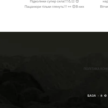
Підколінки супер сила!!!💪🏻 😍
нар
Пацанюри тільки глянуть!!! 👀 😍В них
Вітч
мозги одразу в‘януть!!!🤤 ❣️ Склад: 95%
бавовн
бавовна, 5% поліамід ❣️ Розмір: 36-40
2%
(One size) ❣️Уточнюйте в коментарі до
замовлення з смужками чи без😍
ПОЛІТИКА КОН
БАЗА - R ©