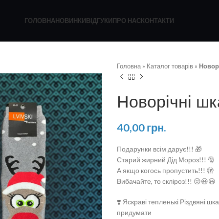
ГОЛОВНА
НОВИНКИ
ВІДГУКИ
ПРО НАС
КОНТАКТИ
Головна
»
Каталог товарів
»
Новор
Новорічні ш
40,00
грн.
Подарунки всім дарує!!! 🎁
Старий жирний Дід Мороз!!! 🎅
А якщо когось пропустить!!! 🫣
Вибачайте, то скліроз!!! 😜😃😃
❣️ Яскраві тепленькі Різдвяні ш
придумати