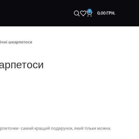
0
0,00
ГРН.
ічні шкарпетоси
карпетоси
карпеточки- самий кращий подарунок, який тільки можна