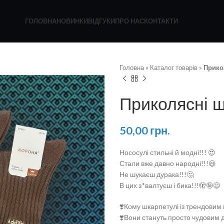
ГОЛОВНА
НОВИНКИ
ВІДГУКИ
ПРО НАС
КОНТАКТИ
Головна
»
Каталог товарів
»
Прико
Приколясні 
50,00
грн.
Нососулі стильні й модні!!! 😍
Стали вже давно народні!!!😃
Не шукаєш дурака!!!🤔
В цих з*валтуєш і бика!!!🫣🤪😅
❣️Кому шкарпетулі із трендовим
❣️Вони стануть просто чудовим