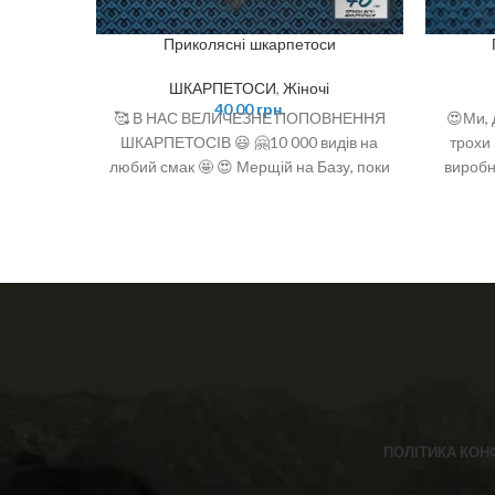
Приколясні шкарпетоси
ШКАРПЕТОСИ
,
Жіночі
40,00
грн.
🥰 В НАС ВЕЛИЧЕЗНЕ ПОПОВНЕННЯ
😍Ми, д
ШКАРПЕТОСІВ 😃 🤗10 000 видів на
трохи 
любий смак 🤩 😍 Мерщій на Базу, поки
виробн
є офігенний вибір 🤩 ❣️розміри: 36-40
5% полі
(one size)
ПОЛІТИКА КОН