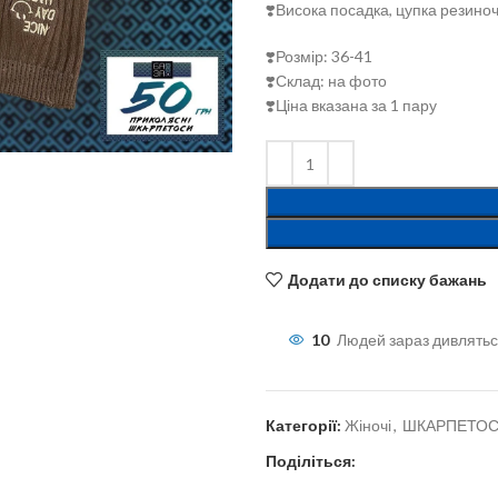
❣️Висока посадка, цупка резино
❣️Розмір: 36-41
❣️Склад: на фото
❣️Ціна вказана за 1 пару
льшити
Додати до списку бажань
10
Людей зараз дивлятьс
Категорії:
Жіночі
,
ШКАРПЕТО
Поділіться: