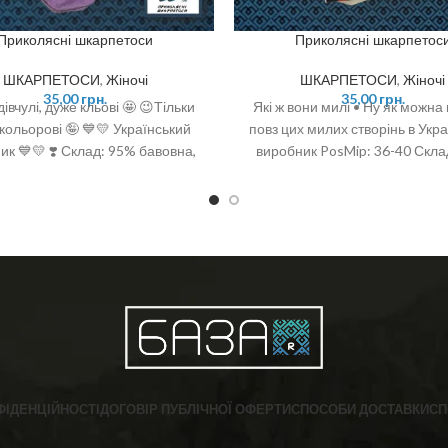
Приколясні шкарпетоси
Приколясні шкарпетос
ШКАРПЕТОСИ
,
Жіночі
ШКАРПЕТОСИ
,
Жіночі
35,00
грн.
35,00
грн.
івчулі, дуже кльові 🤩 😉Тільки
Які ж вони милі • Ну як можна
кольорові 🤪 💙💛 Український
повз цих милих створінь в Укр
ик 💙💛 ❣️ Склад: 95% бавовна,
виробник PosMip: 36-40 Скла
амід ❣️ Розмір: 36-40 (One size)
бавовна, 6% поліамід, 2 % сп
ФІДЕНЦІЙНОСТІ
ДОГОВІР ПУБЛІЧНОЇ ОФЕРТИ
СПОСОБИ ДОСТАВКИ
СП