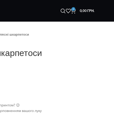
0
0,00
ГРН.
лясні шкарпетоси
шкарпетоси
 принтом? 😉
 доповненням вашого луку