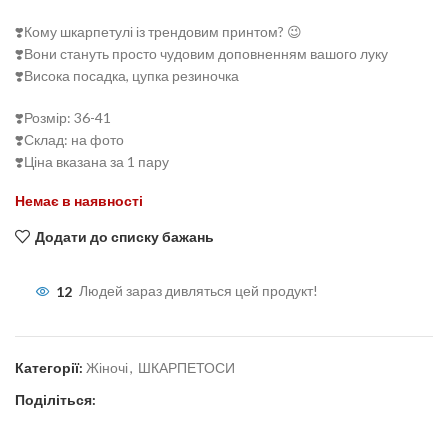
❣️Кому шкарпетулі із трендовим принтом? 😉
❣️Вони стануть просто чудовим доповненням вашого луку
❣️Висока посадка, цупка резиночка
❣️Розмір: 36-41
❣️Склад: на фото
❣️Ціна вказана за 1 пару
Немає в наявності
Додати до списку бажань
12
Людей зараз дивляться цей продукт!
Категорії:
Жіночі
,
ШКАРПЕТОСИ
Поділіться: