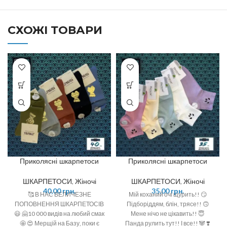
СХОЖІ ТОВАРИ
Приколясні шкарпетоси
Приколясні шкарпетоси
ШКАРПЕТОСИ
,
Жіночі
ШКАРПЕТОСИ
,
Жіночі
40,00
грн.
35,00
грн.
🥰 В НАС ВЕЛИЧЕЗНЕ
Мій коханий очі щурить!! 😏
ПОПОВНЕННЯ ШКАРПЕТОСІВ
Підборіддям, блін, трясе!! 🙃
😃 🤗10 000 видів на любий смак
Мене нічо не цікавить!! 😇
🤩 😍 Мерщій на Базу, поки є
Панда рулить тут!! І все!! 🐼 ❣️