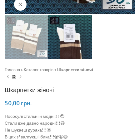
Натисніть, щоб збільшити
Головна
»
Каталог товарів
»
Шкарпетки жіночі
Шкарпетки жіночі
50,00
грн.
Нососулі стильні й модні!!! 😍
Стали вже давно народні!!!😃
Не шукаєш дурака!!!🤔
В цих з*валтуєш і бика!!!🫣🤪😅