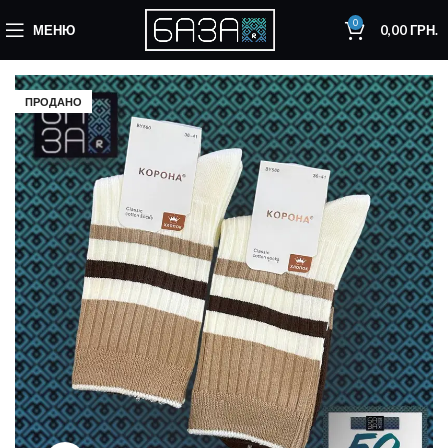
0
МЕНЮ
0,00
ГРН.
ПРОДАНО