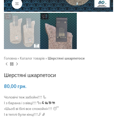
Натисніть, щоб збільшити
Головна
»
Каталог товарів
»
Шерстяні шкарпетоси
Шерстяні шкарпетоси
80,00
грн.
Чоловічі теж забойні!!! 🦾
І з барана і з вівці!!! 🐑🐏🐇🐕🐫
«Шьоб ві білі все спокойні»!!! 😴
І в теплі були кінці!!!🦵🧦