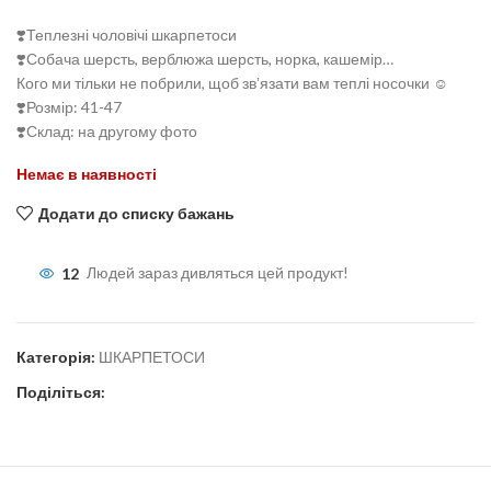
❣️Теплезні чоловічі шкарпетоси
❣️Собача шерсть, верблюжа шерсть, норка, кашемір…
Кого ми тільки не побрили, щоб звʼязати вам теплі носочки ☺️
❣️Розмір: 41-47
❣️Склад: на другому фото
Немає в наявності
Додати до списку бажань
12
Людей зараз дивляться цей продукт!
Категорія:
ШКАРПЕТОСИ
Поділіться: