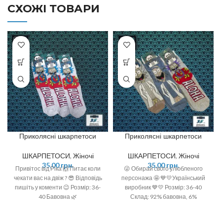
СХОЖІ ТОВАРИ
Приколясні шкарпетоси
Приколясні шкарпетоси
ШКАРПЕТОСИ
,
Жіночі
ШКАРПЕТОСИ
,
Жіночі
35,00
грн.
35,00
грн.
Привітос від Ріка 🙌 Питає коли
😜 Обирай свого улюбленого
чекати вас на двіж ? 😎 Відповідь
персонажа 🤩 💙💛Український
пишіть у коменти 😉 Розмір: 36-
виробник 💙💛 Розмір: 36-40
40 Бавовна 🌿
Склад: 92% бавовна, 6%
поліамід, 2 % спандекс