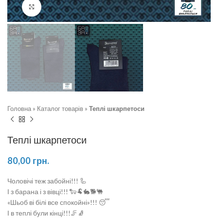
Натисніть, щоб збільшити
Головна
»
Каталог товарів
»
Теплі шкарпетоси
Теплі шкарпетоси
80,00
грн.
Чоловічі теж забойні!!! 🦾
І з барана і з вівці!!! 🐑🐏🐇🐕🐫
«Шьоб ві білі все спокойні»!!! 😴
І в теплі були кінці!!!🦵🧦