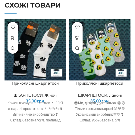
СХОЖІ ТОВАРИ
Приколясні шкарпетоси
Приколясні шкарпетоси
ШКАРПЕТОСИ
,
Жіночі
ШКАРПЕТОСИ
,
Жіночі
35,00
грн.
35,00
грн.
Кожен в чомусь знає толк !!! ☝🏻 Я
😍Ми, дівчулі, дуже кльові 🤩 😉
ж наразі просто вовк !!! 🐾🐾🐾 ❣️
Тільки трохи кольорові 🤪 💙💛
Вітчизняне виробництво ❣️
Український виробник 💙💛 ❣️
Склад: бавовна 92%, поліамід
Склад: 95% бавовна, 5%
6%, спандекс 2% ❣️ Розмір: 36-40
поліамід ❣️ Розмір: 36-40 (One
(One size)
size)