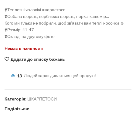
❣️Теплезні чоловічі шкарпетоси
❣️Собача шерсть, верблюжа шерсть, норка, кашемір…
Кого ми тільки не побрили, щоб звʼязати вам теплі носочки ☺️
❣️Розмір: 41-47
❣️Склад: на другому фото
Немає в наявності
Додати до списку бажань
13
Людей зараз дивляться цей продукт!
Категорія:
ШКАРПЕТОСИ
Поділіться: