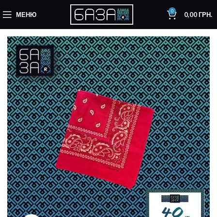
0
МЕНЮ
0,00
ГРН.