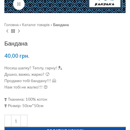
Натисніть, щоб збільшити
Головна
»
Каталог товарів
»
Бандана
Бандана
40,00
грн.
Носиш шапку? Теплу, гарну! 💂
Душно, важко, жарко? 🥵
Продамо тобі бандану!!! 🤗
Нам тобі не жалко!!! 😍
❣️ Тканина: 100% котон
❣️ Розмір: 50см*50см