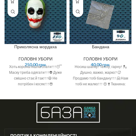
Приколясна мордаха
Бандана
ГОЛОВНІ УБОРИ
ГОЛОВНІ УБОРИ
250,00
грн.
40,00
грн.
Хоть корона пішла спати!!!😴
Носиш шапку? Теплу, гарну! 💂
Маску треба одягати!!!👽 Дуже
Душно, важко, жарко? 🥵
смішно стає й так!!!😄 Не
Продамо тобі бандану!!! 🤗 Нам
потрібен і косяк!!!😎
тобі не жалко!!! 😍 ❣️ Тканина:
100% котон ❣️ Розмір: 50см*50см
ПОЛІТИКА КОНФІДЕНЦІЙНОСТІ