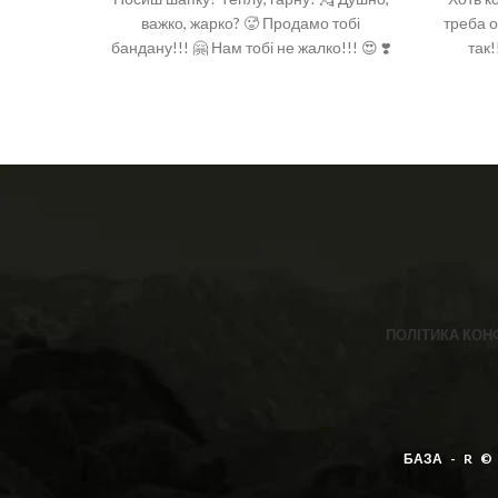
важко, жарко? 🥵 Продамо тобі
треба о
бандану!!! 🤗 Нам тобі не жалко!!! 😍 ❣️
так!
Тканина: 100% котон ❣️ Розмір:
50см*50см
ПОЛІТИКА КОН
БАЗА - R ©