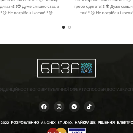
дягати!!!👽 Дуже смішно стає й
треба одягати!!!👽 Дуже смішн
!!😄 Не потрібен і косяк!!!😎
так!!!😄 Не потрібен і косяк
ФІДЕНЦІЙНОСТІ
ДОГОВІР ПУБЛІЧНОЇ ОФЕРТИ
СПОСОБИ ДОСТАВКИ
СП
 2022 РОЗРОБЛЕННО
ANONIX STUDIO
. НАЙКРАЩЕ РІШЕННЯ ЕЛЕКТРО