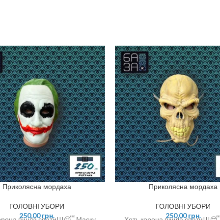
Приколясна мордаха
Приколясна мордаха
ГОЛОВНІ УБОРИ
ГОЛОВНІ УБОРИ
250,00
грн.
250,00
грн.
орона пішла спати!!!😴 Маску
Хоть корона пішла спати!!!