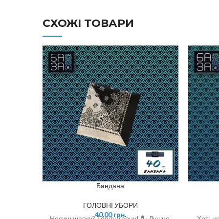
СХОЖІ ТОВАРИ
Бандана
ГОЛОВНІ УБОРИ
40,00
грн.
Носиш шапку? Теплу, гарну! 💂 Душно,
Хоть к