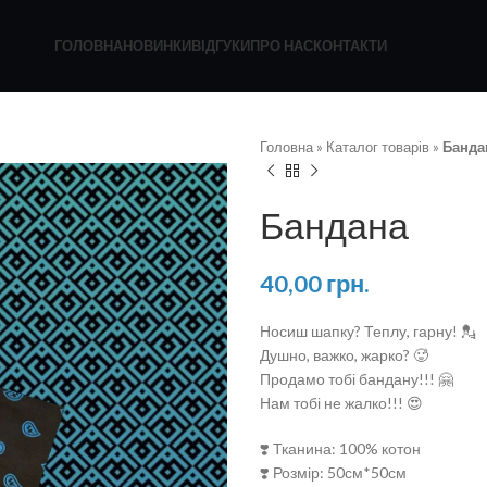
ГОЛОВНА
НОВИНКИ
ВІДГУКИ
ПРО НАС
КОНТАКТИ
Головна
»
Каталог товарів
»
Банда
Бандана
40,00
грн.
Носиш шапку? Теплу, гарну! 💂
Душно, важко, жарко? 🥵
Продамо тобі бандану!!! 🤗
Нам тобі не жалко!!! 😍
❣️ Тканина: 100% котон
❣️ Розмір: 50см*50см