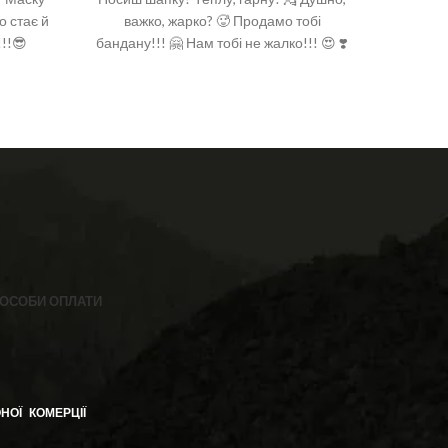
о стає й
важко, жарко? 🥵 Продамо тобі
важ
!!!😎
бандану!!! 🤗 Нам тобі не жалко!!! 😍 ❣️
бандану!
Тканина: 100% котон ❣️ Розмір:
Ткан
50см*50см
ОСОБИ ОПЛАТИ
НОЇ КОМЕРЦІЇ