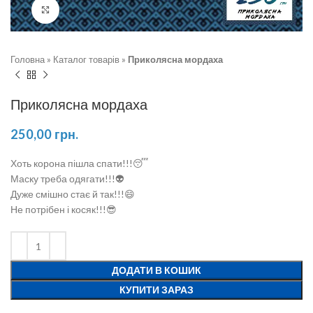
Натисніть, щоб збільшити
Головна
»
Каталог товарів
»
Приколясна мордаха
Приколясна мордаха
250,00
грн.
Хоть корона пішла спати!!!😴
Маску треба одягати!!!👽
Дуже смішно стає й так!!!😄
Не потрібен і косяк!!!😎
ДОДАТИ В КОШИК
КУПИТИ ЗАРАЗ