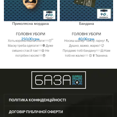
Приколясна мордаха
Бандана
ГОЛОВНІ УБОРИ
ГОЛОВНІ УБОРИ
250,00
грн.
40,00
грн.
Хоть корона пішла спати!!!😴
Носиш шапку? Теплу, гарну! 💂
Маску треба одягати!!!👽 Дуже
Душно, важко, жарко? 🥵
смішно стає й так!!!😄 Не
Продамо тобі бандану!!! 🤗 Нам
потрібен і косяк!!!😎
тобі не жалко!!! 😍 ❣️ Тканина:
100% котон ❣️ Розмір: 50см*50см
ПОЛІТИКА КОНФІДЕНЦІЙНОСТІ
ДОГОВІР ПУБЛІЧНОЇ ОФЕРТИ