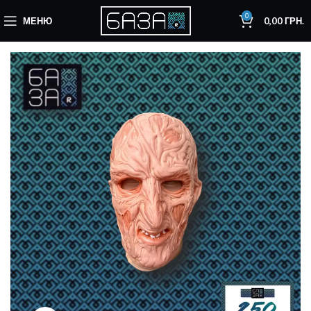
0
МЕНЮ
0,00
ГРН.