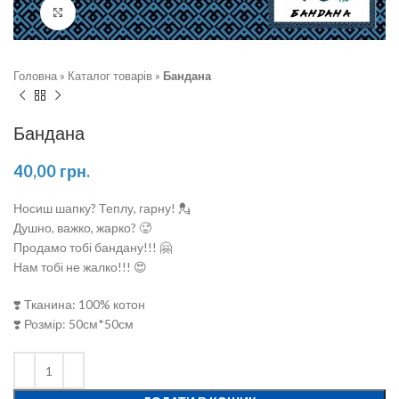
Натисніть, щоб збільшити
Головна
»
Каталог товарів
»
Бандана
Бандана
40,00
грн.
Носиш шапку? Теплу, гарну! 💂
Душно, важко, жарко? 🥵
Продамо тобі бандану!!! 🤗
Нам тобі не жалко!!! 😍
❣️ Тканина: 100% котон
❣️ Розмір: 50см*50см