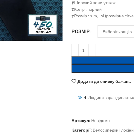
❣️Широкий пояс-утяжка
❣️Колір : чорний
❣️Розмір : s-m, l-xl (розмірна сі
льшити
РОЗМІР
Додати до списку бажань
4
Людини зараз дивлятьс
Артикул:
Невідомо
Категорії:
Велосипедки і лосіни