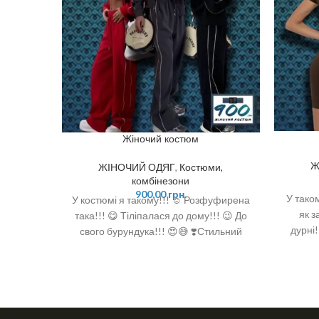
Жіночий костюм
Ж
ЖІНОЧИЙ ОДЯГ
,
Костюми,
комбінезони
900,00
грн.
У таком
У костюмі я такому!!! ☺️ Розфуфирена
як з
така!!! 😋 Тіліпалася до дому!!! 😉 До
дурні!
свого бурундука!!! 😍😅 ❣️Стильний
Базов
дизайн і комфорт - це про наш новий
який ід
костюмчик оверсайз ❣️Найкращий
❣️Під
варіант для того щоб обновити
прогуля
весняний гардероб ❣️Кофта на змійці і
Якість 
зручні джогери на резинці, з кантом ❣️