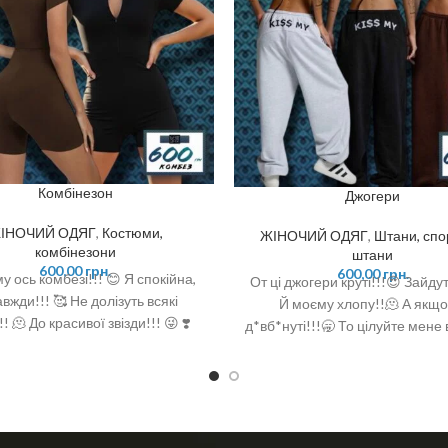
Комбінезон
Джогери
ІНОЧИЙ ОДЯГ
,
Костюми,
ЖІНОЧИЙ ОДЯГ
,
Штани, спо
комбінезони
штани
600,00
грн.
600,00
грн.
у ось комбезі!!! 😊 Я спокійна,
От ці джогери круті!!!😍 Зайдут
авжди!!! 🥰 Не долізуть всякі
Й моєму хлопу!!🫠 А якщо
!! 🫠 До красивої звізди!!! 😜 ❣️
д*вб*нуті!!!🥱 То цілуйте мене 
ий комбез приталеного крою,
😝😂 ❣️Стильні широкі штани в
еально підкреслить вашу фігуру
крою з м’якої та приємної до
ходить як для спорту, так і для
тканини ❣️Модель має зру
нок ❣️На потаємній блискавці ❣️
еластичну резинку на талії
💣 ❣️Кольори: чорний 🖤 шоколад
забезпечує комфортну посад