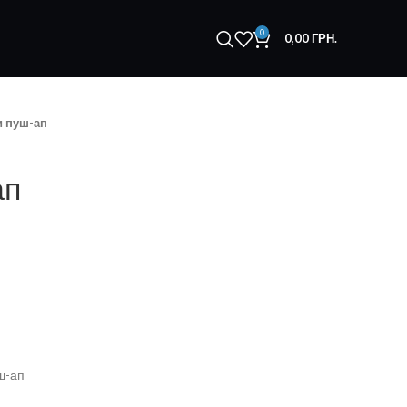
0
0,00
ГРН.
и пуш-ап
ап
уш-ап