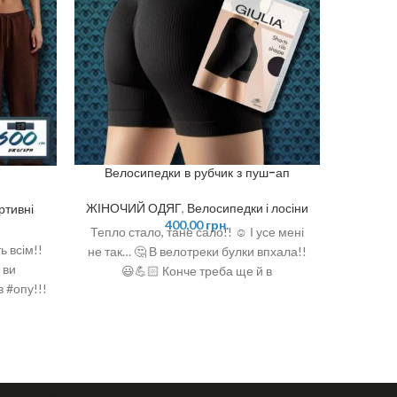
Вел
Велосипедки в рубчик з пуш-ап
ЖІНОЧ
ЖІНОЧИЙ ОДЯГ
,
Велосипедки і лосіни
ртивні
400,00
грн.
Тепло с
Тепло стало, тане сало!! ☺️ І усе мені
ь всім!!
не так…
не так… 🤔 В велотреки булки впхала!!
 ви

😃💪🏻 Конче треба ще й в
в #опу!!!
ільного
 тіла
чну
, що
ку ❣️