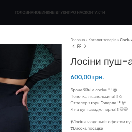
ГОЛОВНА
НОВИНКИ
ВІДГУКИ
ПРО НАС
КОНТАКТИ
Головна
»
Каталог товарів
»
Лосін
Лосіни пуш-
600,00
грн.
Бронебійні є лосіни!!! 😍
Попочка, як апельсини!!!☺️
От тепер з гори Говерла !!!🫣
Я на дупі швидко перла!!!🤭🤭
❣️Лосіни гладенькі з ефектом п
❣️Висока посадка