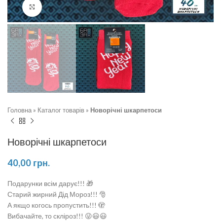
Натисніть, щоб збільшити
Головна
»
Каталог товарів
»
Новорічні шкарпетоси
Новорічні шкарпетоси
40,00
грн.
Подарунки всім дарує!!! 🎁
Старий жирний Дід Мороз!!! 🎅
А якщо когось пропустить!!! 🫣
Вибачайте, то скліроз!!! 😜😃😃