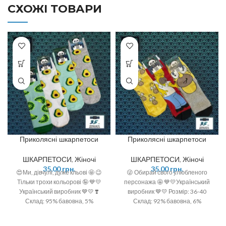
СХОЖІ ТОВАРИ
Приколясні шкарпетоси
Приколясні шкарпетоси
ШКАРПЕТОСИ
,
Жіночі
ШКАРПЕТОСИ
,
Жіночі
35,00
грн.
35,00
грн.
😍Ми, дівчулі, дуже кльові 🤩 😉
😜 Обирай свого улюбленого
Тільки трохи кольорові 🤪 💙💛
персонажа 🤩 💙💛Український
Український виробник 💙💛 ❣️
виробник 💙💛 Розмір: 36-40
Склад: 95% бавовна, 5%
Склад: 92% бавовна, 6%
поліамід ❣️ Розмір: 36-40 (One
поліамід, 2 % спандекс
size)