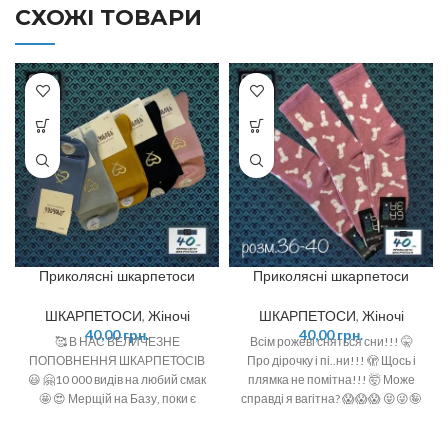
СХОЖІ ТОВАРИ
Приколясні шкарпетоси
Приколясні шкарпетоси
ШКАРПЕТОСИ
,
Жіночі
ШКАРПЕТОСИ
,
Жіночі
40,00
грн.
40,00
грн.
🥰 В НАС ВЕЛИЧЕЗНЕ
Всім рожеві сняться сни!!! 🤫
ПОПОВНЕННЯ ШКАРПЕТОСІВ
Про дірочку і пі..ни!!! 🫣 Щось і
😃 🤗10 000 видів на любий смак
плямка не помітна!!! 🤯 Може
🤩 😍 Мерщій на Базу, поки є
справді я вагітна? 😱😱😱 😝😜🤪
офігенний вибір 🤩 ❣️розміри: 36-
❣️ Вітчизняний виробник ❣️
40 (one size)
Склад: бавовна 92%, поліамід