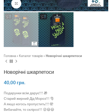
Натисніть, щоб збільшити
Головна
»
Каталог товарів
»
Новорічні шкарпетоси
Новорічні шкарпетоси
40,00
грн.
Подарунки всім дарує!!! 🎁
Старий жирний Дід Мороз!!! 🎅
А якщо когось пропустить!!! 🫣
Вибачайте, то скліроз!!! 😜😃😃