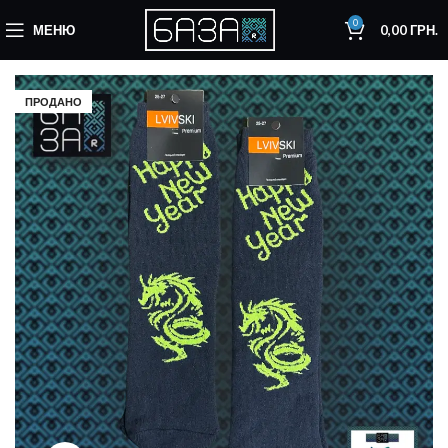
0
МЕНЮ
0,00
ГРН.
ПРОДАНО