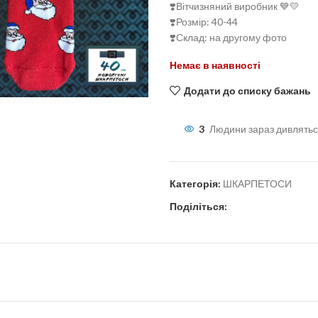
❣️Вітчизняний виробник 💙💛
❣️Розмір: 40-44
❣️Склад: на другому фото
Немає в наявності
льшити
Додати до списку бажань
3
Людини зараз дивлятьс
Категорія:
ШКАРПЕТОСИ
Поділіться: