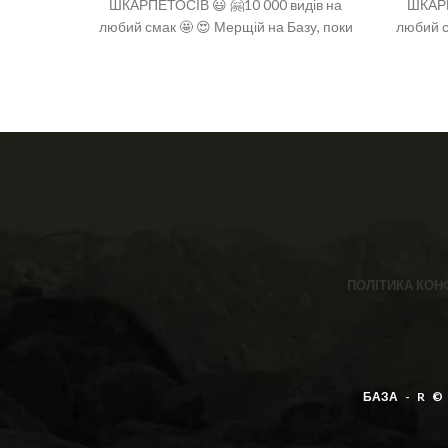
ШКАРПЕТОСІВ 😃 🤗10 000 видів на
ШКАРП
любий смак 🤩 😍 Мерщій на Базу, поки
любий с
є офігенний вибір 🤩 ❣️розміри: 36-40
є офіг
(one size)
ПОЛІТИКА КОН
БАЗА - R ©