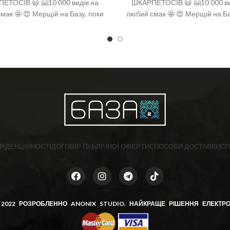
ЕТОСІВ 😃 🤗10 000 видів на
ШКАРПЕТОСІВ 😃 🤗10 000 ви
мак 🤩 😍 Мерщій на Базу, поки
любий смак 🤩 😍 Мерщій на Ба
енний вибір 🤩 ❣️розміри: 36-40
є офігенний вибір 🤩 ❣️розміри
(one size)
(one size)
ФІДЕНЦІЙНОСТІ
ДОГОВІР ПУБЛІЧНОЇ ОФЕРТИ
СПОСОБИ ДОСТАВКИ
СП
 2022 РОЗРОБЛЕННО
ANONIX STUDIO
. НАЙКРАЩЕ РІШЕННЯ ЕЛЕКТРО