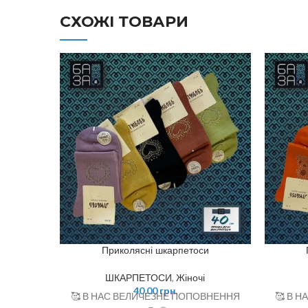
СХОЖІ ТОВАРИ
Приколясні шкарпетоси
ШКАРПЕТОСИ
,
Жіночі
40,00
грн.
🥰 В НАС ВЕЛИЧЕЗНЕ ПОПОВНЕННЯ
🥰 В 