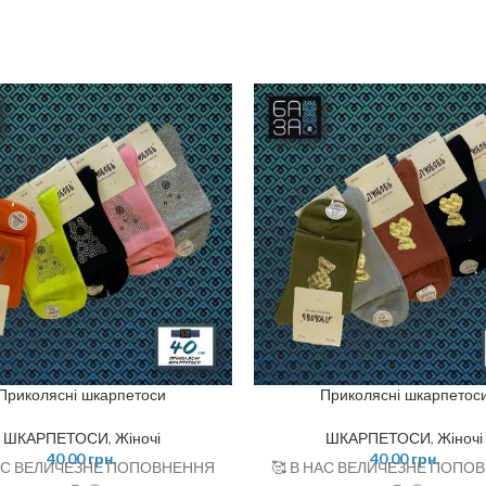
Приколясні шкарпетоси
Приколясні шкарпетос
ШКАРПЕТОСИ
,
Жіночі
ШКАРПЕТОСИ
,
Жіночі
40,00
грн.
40,00
грн.
НАС ВЕЛИЧЕЗНЕ ПОПОВНЕННЯ
🥰 В НАС ВЕЛИЧЕЗНЕ ПОПО