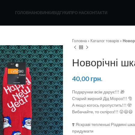
ГОЛОВНА
НОВИНКИ
ВІДГУКИ
ПРО НАС
КОНТАКТИ
Головна
»
Каталог товарів
»
Новор
Новорічні ш
40,00
грн.
Подарунки всім дарує!!! 🎁
Старий жирний Дід Мороз!!! 🎅
А якщо когось пропустить!!! 🫣
Вибачайте, то скліроз!!! 😜😃😃
❣️ Яскраві тепленькі Різдвяні ш
придумати