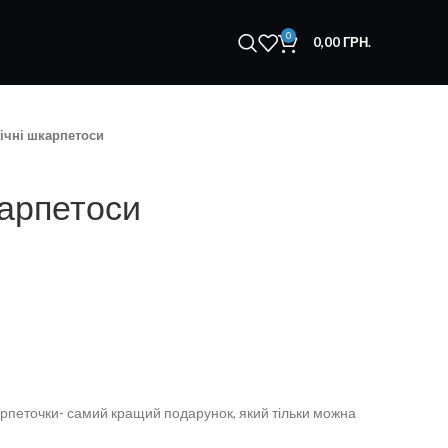
0
0,00
ГРН.
ічні шкарпетоси
карпетоси
карпеточки- самий кращий подарунок, який тільки можна