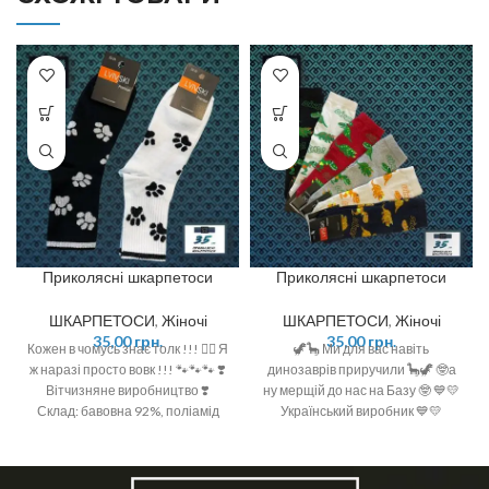
Приколясні шкарпетоси
Приколясні шкарпетоси
ШКАРПЕТОСИ
,
Жіночі
ШКАРПЕТОСИ
,
Жіночі
35,00
грн.
35,00
грн.
Кожен в чомусь знає толк !!! ☝🏻 Я
🦖🦕 Ми для вас навіть
ж наразі просто вовк !!! 🐾🐾🐾 ❣️
динозаврів приручили 🦕🦖 🤓а
Вітчизняне виробництво ❣️
ну мерщій до нас на Базу 🤓 💙💛
Склад: бавовна 92%, поліамід
Український виробник 💙💛
6%, спандекс 2% ❣️ Розмір: 36-40
Розмір: 36-40 Склад: 92%
(One size)
бавовна, 6% поліамід, 2 %
спандекс