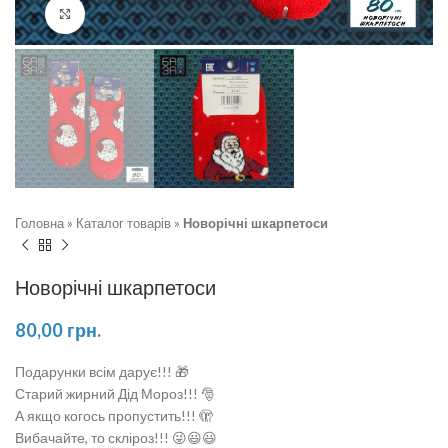
Натисніть, щоб збільшити
Головна
»
Каталог товарів
»
Новорічні шкарпетоси
Новорічні шкарпетоси
80,00
грн.
Подарунки всім дарує!!! 🎁
Старий жирний Дід Мороз!!! 🎅
А якщо когось пропустить!!! 🫣
Вибачайте, то скліроз!!! 😜😃😃