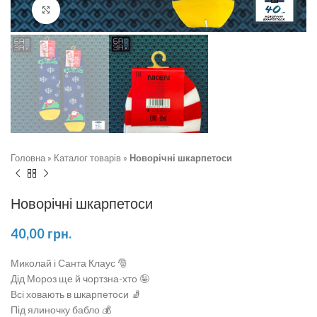
Натисніть, щоб збільшити
Головна
»
Каталог товарів
»
Новорічні шкарпетоси
Новорічні шкарпетоси
40,00
грн.
Миколай і Санта Клаус 🎅
Дід Мороз ще й чортзна-хто 🤪
Всі ховають в шкарпетоси 🧦
Під ялиночку бабло 💰