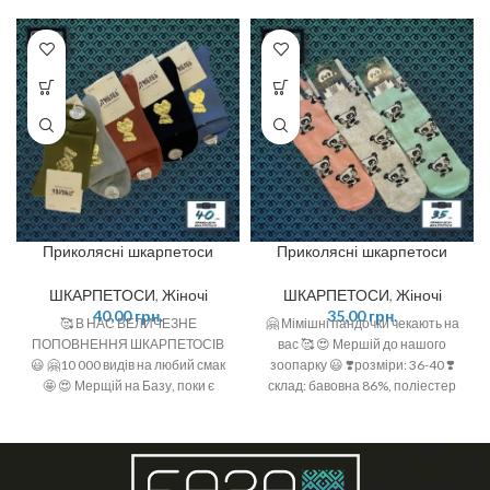
Приколясні шкарпетоси
Приколясні шкарпетоси
ШКАРПЕТОСИ
,
Жіночі
ШКАРПЕТОСИ
,
Жіночі
40,00
грн.
35,00
грн.
🥰 В НАС ВЕЛИЧЕЗНЕ
🤗 Мімішні пандочки чекають на
ПОПОВНЕННЯ ШКАРПЕТОСІВ
вас 🥰 😍 Мершій до нашого
😃 🤗10 000 видів на любий смак
зоопарку 😃 ❣️розміри: 36-40 ❣️
🤩 😍 Мерщій на Базу, поки є
склад: бавовна 86%, поліестер
офігенний вибір 🤩 ❣️розміри: 36-
12%, еластан 2%
40 (one size)