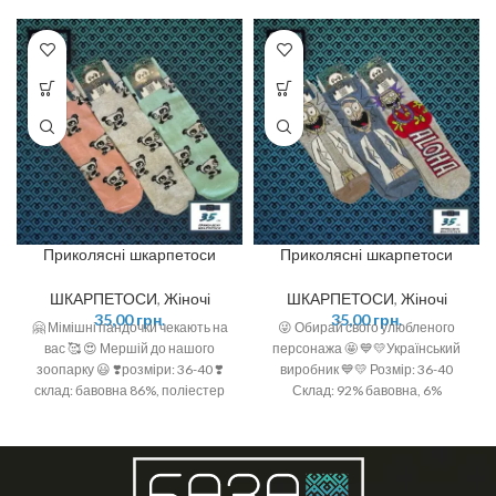
Приколясні шкарпетоси
Приколясні шкарпетоси
ШКАРПЕТОСИ
,
Жіночі
ШКАРПЕТОСИ
,
Жіночі
35,00
грн.
35,00
грн.
🤗 Мімішні пандочки чекають на
😜 Обирай свого улюбленого
вас 🥰 😍 Мершій до нашого
персонажа 🤩 💙💛Український
зоопарку 😃 ❣️розміри: 36-40 ❣️
виробник 💙💛 Розмір: 36-40
склад: бавовна 86%, поліестер
Склад: 92% бавовна, 6%
12%, еластан 2%
поліамід, 2 % спандекс