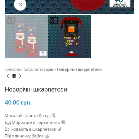
Натисніть, щоб збільшити
Головна
»
Каталог товарів
»
Новорічні шкарпетоси
Новорічні шкарпетоси
40,00
грн.
Миколай і Санта Клаус 🎅
Дід Мороз ще й чортзна-хто 🤪
Всі ховають в шкарпетоси 🧦
Під ялиночку бабло 💰