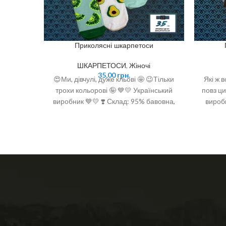
Приколясні шкарпетоси
ШКАРПЕТОСИ
,
Жіночі
35,00
грн.
😍Ми, дівчулі, дуже кльові 🤩 😉Тільки
Які ж 
трохи кольорові 🤪 💙💛 Український
повз ци
виробник 💙💛 ❣️ Склад: 95% бавовна,
вироб
5% поліамід ❣️ Розмір: 36-40 (One size)
бавов