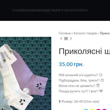
ГОЛОВНА
НОВИНКИ
ВІДГУКИ
ПРО НАС
КОНТАКТИ
Головна
»
Каталог товарів
»
Прико
Приколясні 
35,00
грн.
Мій коханий очі щурить!! 😏
Підборіддям, блін, трясе!! 🙃
Мене нічо не цікавить!! 😇
Панда рулить тут!! І все!! 🐼
❣️ Розмір: 36-40 (One size)