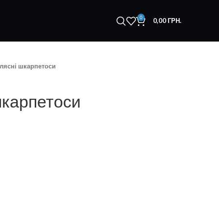
0
0,00
ГРН.
лясні шкарпетоси
шкарпетоси