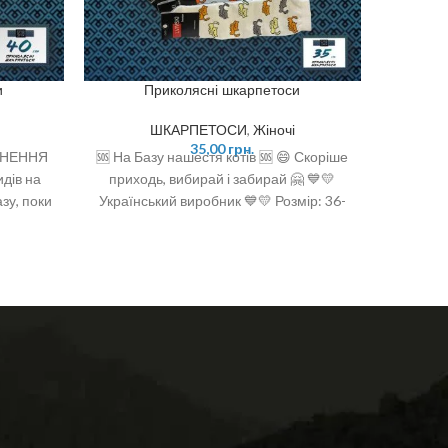
и
Приколясні шкарпетоси
ШКАРПЕТОСИ
,
Жіночі
35,00
грн.
ВНЕННЯ
🆘 На Базу нашестя котів 🆘 😄 Скоріше
🦖🦕 
дів на
приходь, вибирай і забирай 🤗 💙💛
приручи
зу, поки
Український виробник 💙💛 Розмір: 36-
на Базу 
: 36-40
40 Склад: 92% бавовна, 6% поліамід, 2
💛 Розм
% спандекс
6%