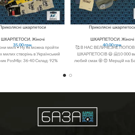
Приколясні шкарпетоси
Приколясні шкарпетос
ШКАРПЕТОСИ
,
Жіночі
ШКАРПЕТОСИ
,
Жіночі
35,00
грн.
40,00
грн.
вони милі • Ну як можна пройти
🥰 В НАС ВЕЛИЧЕЗНЕ ПОПО
х милих створінь в Український
ШКАРПЕТОСІВ 😃 🤗10 000 ви
ник PosMip: 36-40 Склад: 92%
любий смак 🤩 😍 Мерщій на Ба
на, 6% поліамід, 2 % спандекс
є офігенний вибір 🤩 ❣️розміри
(one size)