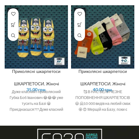
Приколясні шкарпетоси
Приколясні шкарпетоси
ШКАРПЕТОСИ
,
Жіночі
ШКАРПЕТОСИ
,
Жіночі
35,00
грн.
40,00
грн.
Дуже класний і приколясний
🥰 В НАС ВЕЛИЧЕЗНЕ
Губка Боб Іванович 😂😂😂 уже
ПОПОВНЕННЯ ШКАРПЕТОСІВ
тусить на Базі 😀
😃 🤗10 000 видів на любий смак
Приєднаєшся??? Дуже класний
🤩 😍 Мерщій на Базу, поки є
та великий принт 🤩 Кольори та
офігенний вибір 🤩 ❣️розміри: 36-
якість просто 💥💥💥 Бавовна 🌿
40 (one size)
Розмір: 36-40