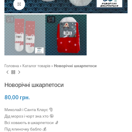
Натисніть, щоб збільшити
Головна
»
Каталог товарів
»
Новорічні шкарпетоси
Новорічні шкарпетоси
80,00
грн.
Миколай і Санта Клаус 🎅
Дід мороз і чорт зна хто 🤪
Всі ховають в шкарпетоси 🧦
Під ялиночку бабло 💰