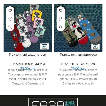
Приколясні шкарпетоси
Приколясні шкарпетоси
ШКАРПЕТОСИ
,
Жіночі
ШКАРПЕТОСИ
,
Жіночі
35,00
грн.
35,00
грн.
😍Ми, дівчулі, дуже кльові 🤩 😉
😜 Обирай свого улюбленого
Тільки трохи кольорові 🤪 💙💛
персонажа 🤩 💙💛Український
Український виробник 💙💛 ❣️
виробник 💙💛 Розмір: 36-40
Склад: 95% бавовна, 5%
Склад: 92% бавовна, 6%
поліамід ❣️ Розмір: 36-40 (One
поліамід, 2 % спандекс
size)