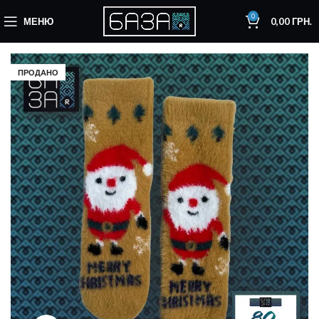
0
МЕНЮ
0,00
ГРН.
ПРОДАНО