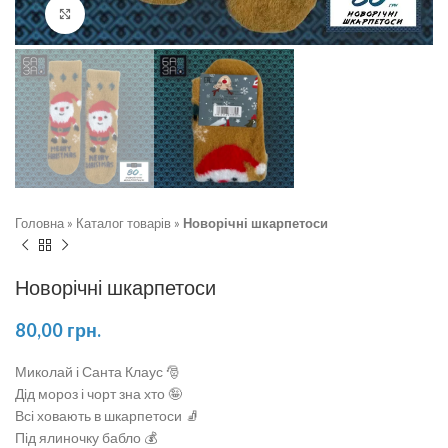
Натисніть, щоб збільшити
Головна
»
Каталог товарів
»
Новорічні шкарпетоси
Новорічні шкарпетоси
80,00
грн.
Миколай і Санта Клаус 🎅
Дід мороз і чорт зна хто 🤪
Всі ховають в шкарпетоси 🧦
Під ялиночку бабло 💰