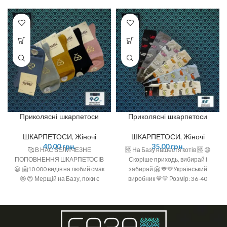
Приколясні шкарпетоси
Приколясні шкарпетоси
ШКАРПЕТОСИ
,
Жіночі
ШКАРПЕТОСИ
,
Жіночі
40,00
грн.
35,00
грн.
🥰 В НАС ВЕЛИЧЕЗНЕ
🆘 На Базу нашестя котів 🆘 😄
ПОПОВНЕННЯ ШКАРПЕТОСІВ
Скоріше приходь, вибирай і
😃 🤗10 000 видів на любий смак
забирай 🤗 💙💛Український
🤩 😍 Мерщій на Базу, поки є
виробник 💙💛 Розмір: 36-40
офігенний вибір 🤩 ❣️розміри: 36-
Склад: 92% бавовна, 6%
40 (one size)
поліамід, 2 % спандекс