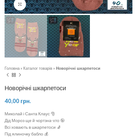
Натисніть, щоб збільшити
Головна
»
Каталог товарів
»
Новорічні шкарпетоси
Новорічні шкарпетоси
40,00
грн.
Миколай і Санта Клаус 🎅
Дід Мороз ще й чортзна-хто 🤪
Всі ховають в шкарпетоси 🧦
Під ялиночку бабло 💰