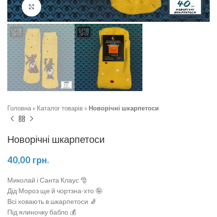
Натисніть, щоб збільшити
Головна
»
Каталог товарів
»
Новорічні шкарпетоси
Новорічні шкарпетоси
40,00
грн.
Миколай і Санта Клаус 🎅
Дід Мороз ще й чортзна-хто 🤪
Всі ховають в шкарпетоси 🧦
Під ялиночку бабло 💰