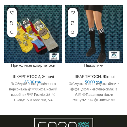
Приколясні шкарпетоси
Підколінки
ШКАРПЕТОСИ
,
Жіночі
ШКАРПЕТОСИ
,
Жіночі
35,00
грн.
50,00
грн.
😜 Обирай свого улюбленого
😍Смужка чорна, смужка біла!!!
персонажа 🤩 💙💛Український
🤩 😍Підколінки супер сила!!!
виробник 💙💛 Розмір: 36-40
💪🏻 😍Пацанюри тільки
Склад: 92% бавовна, 6%
глянуть!!! 👀 😍В них мозги
поліамід, 2 % спандекс
одразу в‘януть!!!🤤 ❣️ Склад:
95% бавовна, 5% поліамід ❣️
Розмір: 36-40 (One size) ❣️
Уточнюйте в коментарі до
замовлення з смужками чи без😍