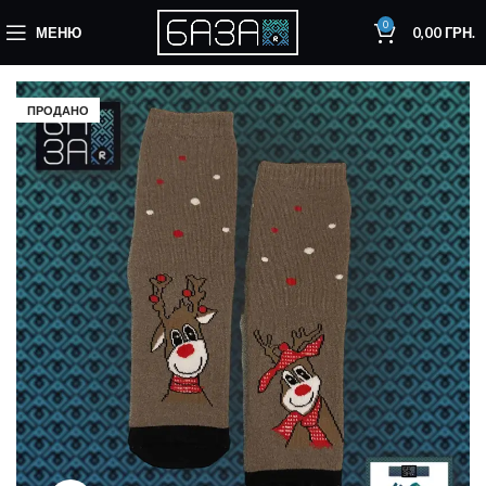
0
МЕНЮ
0,00
ГРН.
ПРОДАНО