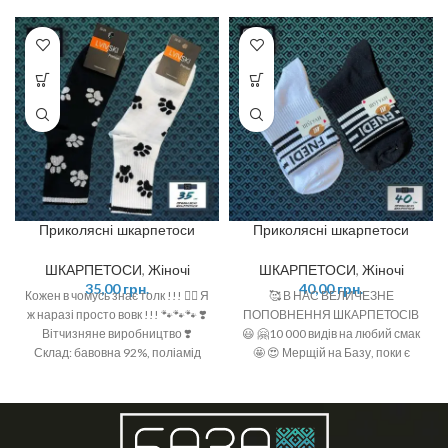
Приколясні шкарпетоси
Приколясні шкарпетоси
ШКАРПЕТОСИ
,
Жіночі
ШКАРПЕТОСИ
,
Жіночі
35,00
грн.
40,00
грн.
Кожен в чомусь знає толк !!! ☝🏻 Я
🥰 В НАС ВЕЛИЧЕЗНЕ
ж наразі просто вовк !!! 🐾🐾🐾 ❣️
ПОПОВНЕННЯ ШКАРПЕТОСІВ
Вітчизняне виробництво ❣️
😃 🤗10 000 видів на любий смак
Склад: бавовна 92%, поліамід
🤩 😍 Мерщій на Базу, поки є
6%, спандекс 2% ❣️ Розмір: 36-40
офігенний вибір 🤩 ❣️розміри: 36-
(One size)
40 (one size)