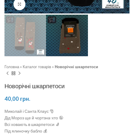
Натисніть, щоб збільшити
Головна
»
Каталог товарів
»
Новорічні шкарпетоси
Новорічні шкарпетоси
40,00
грн.
Миколай і Санта Клаус 🎅
Дід Мороз ще й чортзна-хто 🤪
Всі ховають в шкарпетоси 🧦
Під ялиночку бабло 💰