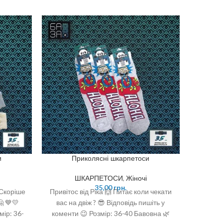
и
Приколясні шкарпетоси
ШКАРПЕТОСИ
,
Жіночі
35,00
грн.
 Скоріше
Привітос від Ріка 🙌 Питає коли чекати
🤗 Милі 
 💙💛
вас на двіж ? 😎 Відповідь пишіть у
Базу 😍 
мір: 36-
коменти 😉 Розмір: 36-40 Бавовна 🌿
86%,