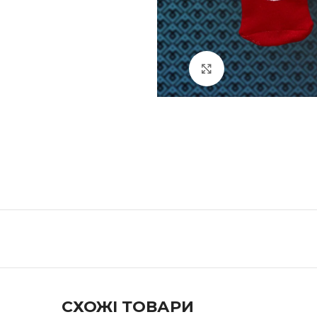
Натисніть, щоб збі
СХОЖІ ТОВАРИ