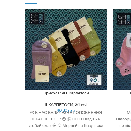
Приколясні шкарпетоси
ШКАРПЕТОСИ
,
Жіночі
40,00
грн.
🥰 В НАС ВЕЛИЧЕЗНЕ ПОПОВНЕННЯ
Мі
ШКАРПЕТОСІВ 😃 🤗10 000 видів на
Підборі
любий смак 🤩 😍 Мерщій на Базу, поки
не цік