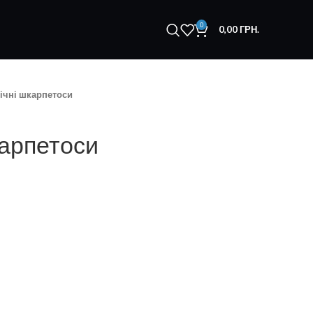
0
0,00
ГРН.
ічні шкарпетоси
карпетоси