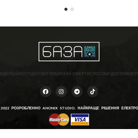
 🐼 ❣️ Розмір: 36-40 (One size)
40 Склад: 92% бавовна, 6% пол
% спандекс
ФІДЕНЦІЙНОСТІ
ДОГОВІР ПУБЛІЧНОЇ ОФЕРТИ
СПОСОБИ ДОСТАВКИ
СП
 2022 РОЗРОБЛЕННО
ANONIX STUDIO
. НАЙКРАЩЕ РІШЕННЯ ЕЛЕКТРО