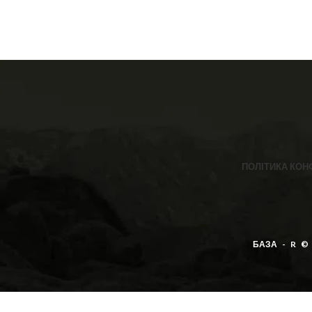
є офігенний вибір 🤩 ❣️розміри: 36-40
все!!
(one size)
ПОЛІТИКА КОН
БАЗА - R ©