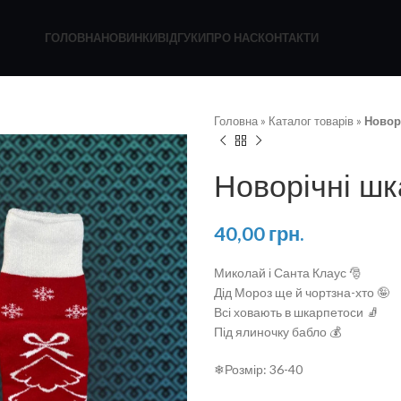
ГОЛОВНА
НОВИНКИ
ВІДГУКИ
ПРО НАС
КОНТАКТИ
Головна
»
Каталог товарів
»
Новор
Новорічні ш
40,00
грн.
Миколай і Санта Клаус 🎅
Дід Мороз ще й чортзна-хто 🤪
Всі ховають в шкарпетоси 🧦
Під ялиночку бабло 💰
❄Розмір: 36-40