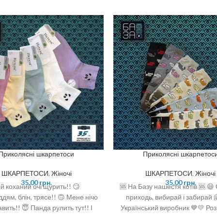
Приколясні шкарпетоси
Приколясні шкарпетос
ШКАРПЕТОСИ
,
Жіночі
ШКАРПЕТОСИ
,
Жіночі
35,00
грн.
35,00
грн.
й коханий очі щурить!! 😏
🆘 На Базу нашестя котів 🆘 😄
ддям, блін, трясе!! 🙃 Мене нічо
приходь, вибирай і забирай 
авить!! 😇 Панда рулить тут!! І
Український виробник 💙💛 Роз