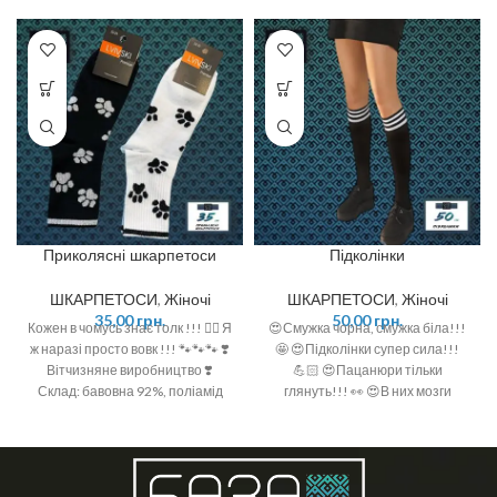
Приколясні шкарпетоси
Підколінки
ШКАРПЕТОСИ
,
Жіночі
ШКАРПЕТОСИ
,
Жіночі
35,00
грн.
50,00
грн.
Кожен в чомусь знає толк !!! ☝🏻 Я
😍Смужка чорна, смужка біла!!!
ж наразі просто вовк !!! 🐾🐾🐾 ❣️
🤩 😍Підколінки супер сила!!!
Вітчизняне виробництво ❣️
💪🏻 😍Пацанюри тільки
Склад: бавовна 92%, поліамід
глянуть!!! 👀 😍В них мозги
6%, спандекс 2% ❣️ Розмір: 36-40
одразу в‘януть!!!🤤 ❣️ Склад:
(One size)
95% бавовна, 5% поліамід ❣️
Розмір: 36-40 (One size) ❣️
Уточнюйте в коментарі до
замовлення з смужками чи без😍