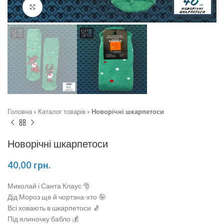
Натисніть, щоб збільшити
Головна
»
Каталог товарів
»
Новорічні шкарпетоси
Новорічні шкарпетоси
40,00
грн.
Миколай і Санта Клаус 🎅
Дід Мороз ще й чортзна-хто 🤪
Всі ховають в шкарпетоси 🧦
Під ялиночку бабло 💰