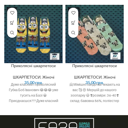
Приколясні шкарпетоси
Приколясні шкарпетоси
ШКАРПЕТОСИ
,
Жіночі
ШКАРПЕТОСИ
,
Жіночі
35,00
грн.
35,00
грн.
Дуже класний і приколясний
🤗 Мімішні пандочки чекають на
Губка Боб Іванович 😂😂😂 уже
вас 🥰 😍 Мершій до нашого
тусить на Базі 😀
зоопарку 😃 ❣️розміри: 36-40 ❣️
Приєднаєшся??? Дуже класний
склад: бавовна 86%, поліестер
та великий принт 🤩 Кольори та
12%, еластан 2%
якість просто 💥💥💥 Бавовна 🌿
Розмір: 36-40