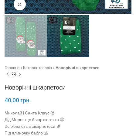
Натисніть, щоб збільшити
Головна
»
Каталог товарів
»
Новорічні шкарпетоси
Новорічні шкарпетоси
40,00
грн.
Миколай і Санта Клаус 🎅
Дід Мороз ще й чортзна-хто 🤪
Всі ховають в шкарпетоси 🧦
Під ялиночку бабло 💰