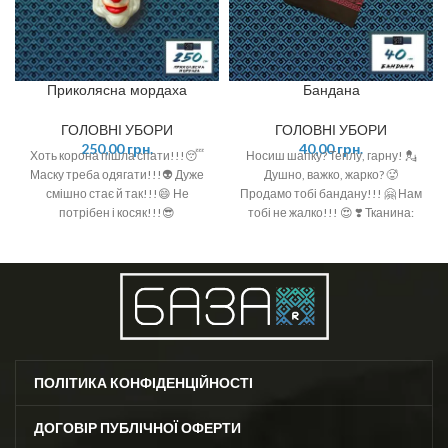
Приколясна мордаха
Бандана
ГОЛОВНІ УБОРИ
ГОЛОВНІ УБОРИ
250,00
грн.
40,00
грн.
Хоть корона пішла спати!!!😴
Носиш шапку? Теплу, гарну! 💂
Маску треба одягати!!!👽 Дуже
Душно, важко, жарко? 🥵
смішно стає й так!!!😄 Не
Продамо тобі бандану!!! 🤗 Нам
потрібен і косяк!!!😎
тобі не жалко!!! 😍 ❣️ Тканина:
100% котон ❣️ Розмір: 50см*50см
ПОЛІТИКА КОНФІДЕНЦІЙНОСТІ
ДОГОВІР ПУБЛІЧНОЇ ОФЕРТИ