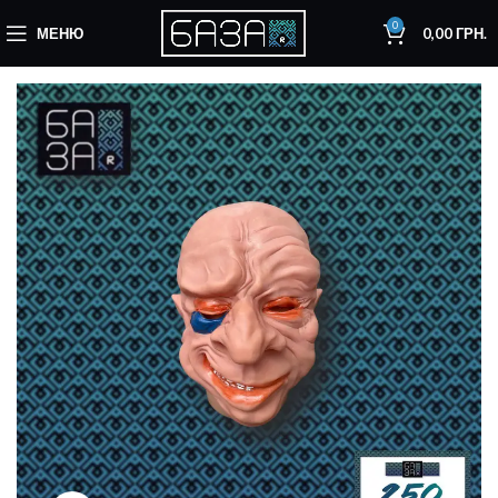
0
МЕНЮ
0,00
ГРН.