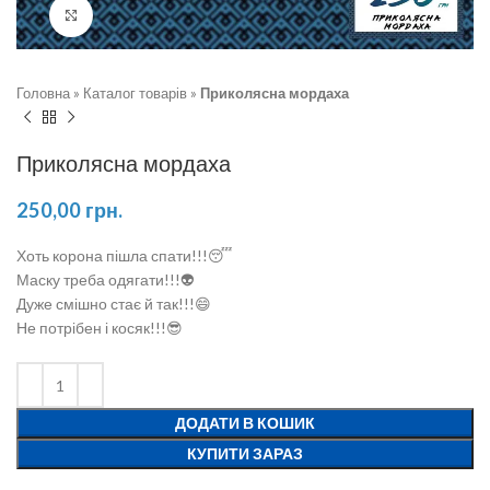
Натисніть, щоб збільшити
Головна
»
Каталог товарів
»
Приколясна мордаха
Приколясна мордаха
250,00
грн.
Хоть корона пішла спати!!!😴
Маску треба одягати!!!👽
Дуже смішно стає й так!!!😄
Не потрібен і косяк!!!😎
ДОДАТИ В КОШИК
КУПИТИ ЗАРАЗ