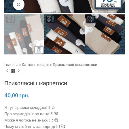
Натисніть, щоб збільшити
Головна
»
Каталог товарів
»
Приколясні шкарпетоси
Приколясні шкарпетоси
40,00
грн.
Я тут віршики складаю!!! ☺️
Про ведмедів і про панд!!! 🐼
Може я чогось не знаю??!! 🧐
Чому їх люблять всі підряд??!! 🥰