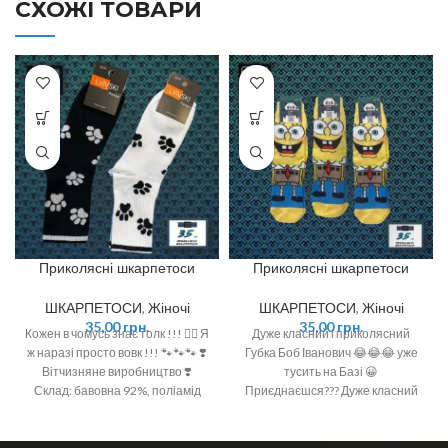
СХОЖІ ТОВАРИ
Приколясні шкарпетоси
Приколясні шкарпетоси
ШКАРПЕТОСИ
,
Жіночі
ШКАРПЕТОСИ
,
Жіночі
35,00
грн.
35,00
грн.
Кожен в чомусь знає толк !!! ☝🏻 Я
Дуже класний і приколясний
ж наразі просто вовк !!! 🐾🐾🐾 ❣️
Губка Боб Іванович 😂😂😂 уже
Вітчизняне виробництво ❣️
тусить на Базі 😀
Склад: бавовна 92%, поліамід
Приєднаєшся??? Дуже класний
6%, спандекс 2% ❣️ Розмір: 36-40
та великий принт 🤩 Кольори та
(One size)
якість просто 💥💥💥 Бавовна 🌿
Розмір: 36-40