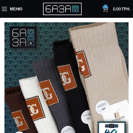
0
МЕНЮ
0,00
ГРН.