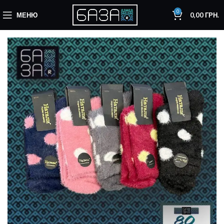
0
МЕНЮ
0,00
ГРН.