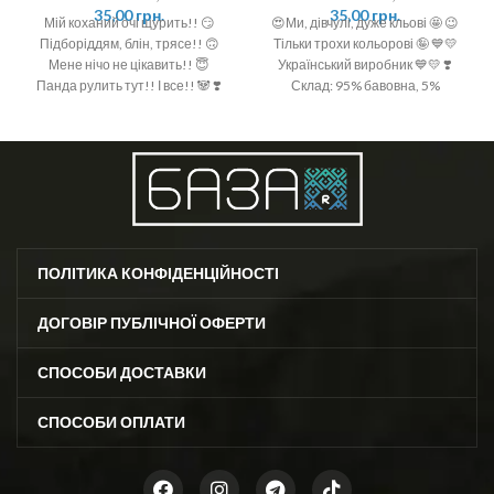
35,00
грн.
35,00
грн.
Мій коханий очі щурить!! 😏
😍Ми, дівчулі, дуже кльові 🤩 😉
Підборіддям, блін, трясе!! 🙃
Тільки трохи кольорові 🤪 💙💛
Мене нічо не цікавить!! 😇
Український виробник 💙💛 ❣️
Панда рулить тут!! І все!! 🐼 ❣️
Склад: 95% бавовна, 5%
Розмір: 36-40 (One size)
поліамід ❣️ Розмір: 36-40 (One
size)
ПОЛІТИКА КОНФІДЕНЦІЙНОСТІ
ДОГОВІР ПУБЛІЧНОЇ ОФЕРТИ
СПОСОБИ ДОСТАВКИ
СПОСОБИ ОПЛАТИ