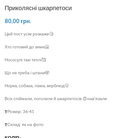
Приколясні шкарпетоси
80,00
грн.
Цей пост усім розкаже🧐
Хто готовий до зими🥶
Нососулі такі теплі🥰
Що не треба і штани🫣
Норка, собака, лама, верблюд🫢
Всіх спіймали, поголили й шкарпетосів 😍навʼязали
❣️Розмір: 36-41
❣️Склад: як на фото
КОЛІР