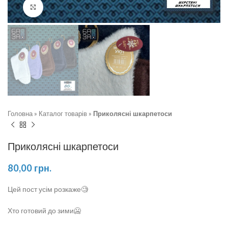
Натисніть, щоб збільшити
Головна
»
Каталог товарів
»
Приколясні шкарпетоси
Приколясні шкарпетоси
80,00
грн.
Цей пост усім розкаже🧐
Хто готовий до зими🥶