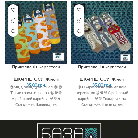
Приколясні шкарпетоси
Приколясні шкарпетоси
ШКАРПЕТОСИ
,
Жіночі
ШКАРПЕТОСИ
,
Жіночі
35,00
грн.
35,00
грн.
😍Ми, дівчулі, дуже кльові 🤩 😉
😜 Обирай свого улюбленого
Тільки трохи кольорові 🤪 💙💛
персонажа 🤩 💙💛Український
Український виробник 💙💛 ❣️
виробник 💙💛 Розмір: 36-40
Склад: 95% бавовна, 5%
Склад: 92% бавовна, 6%
поліамід ❣️ Розмір: 36-40 (One
поліамід, 2 % спандекс
size)