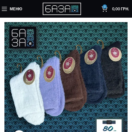
0
МЕНЮ
0,00
ГРН.