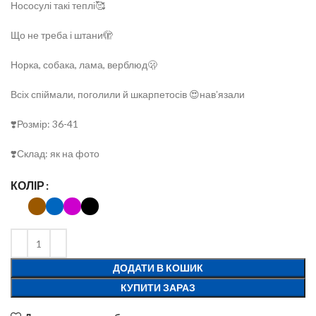
Нососулі такі теплі🥰
Що не треба і штани🫣
Норка, собака, лама, верблюд🫢
Всіх спіймали, поголили й шкарпетосів 😍навʼязали
❣️Розмір: 36-41
❣️Склад: як на фото
КОЛІР
ДОДАТИ В КОШИК
КУПИТИ ЗАРАЗ