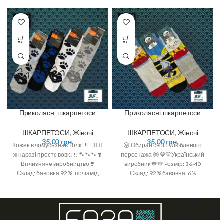
Приколясні шкарпетоси
Приколясні шкарпетоси
ШКАРПЕТОСИ
,
Жіночі
ШКАРПЕТОСИ
,
Жіночі
35,00
грн.
35,00
грн.
Кожен в чомусь знає толк !!! ☝🏻 Я
😜 Обирай свого улюбленого
ж наразі просто вовк !!! 🐾🐾🐾 ❣️
персонажа 🤩 💙💛Український
Вітчизняне виробництво ❣️
виробник 💙💛 Розмір: 36-40
Склад: бавовна 92%, поліамід
Склад: 92% бавовна, 6%
6%, спандекс 2% ❣️ Розмір: 36-40
поліамід, 2 % спандекс
(One size)