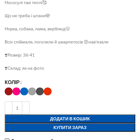
Нососулі такі теплі🥰
Що не треба і штани🫣
Норка, собака, лама, верблюд🫢
Всіх спіймали, поголили й шкарпетосів 😍навʼязали
❣️Розмір: 36-41
❣️Склад: як на фото
КОЛІР
ДОДАТИ В КОШИК
КУПИТИ ЗАРАЗ