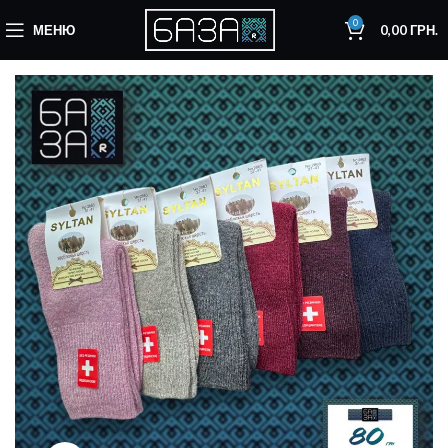
0
МЕНЮ
0,00
ГРН.