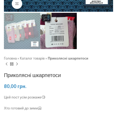
Натисніть, щоб збільшити
Головна
»
Каталог товарів
»
Приколясні шкарпетоси
Приколясні шкарпетоси
80,00
грн.
Цей пост усім розкаже🧐
Хто готовий до зими🥶