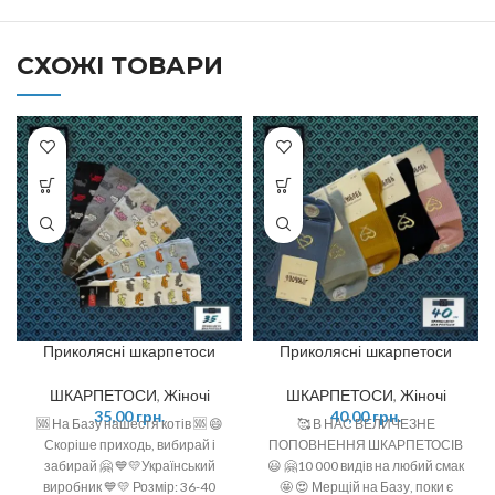
СХОЖІ ТОВАРИ
Приколясні шкарпетоси
Приколясні шкарпетоси
ШКАРПЕТОСИ
,
Жіночі
ШКАРПЕТОСИ
,
Жіночі
35,00
грн.
40,00
грн.
🆘 На Базу нашестя котів 🆘 😄
🥰 В НАС ВЕЛИЧЕЗНЕ
Скоріше приходь, вибирай і
ПОПОВНЕННЯ ШКАРПЕТОСІВ
забирай 🤗 💙💛Український
😃 🤗10 000 видів на любий смак
виробник 💙💛 Розмір: 36-40
🤩 😍 Мерщій на Базу, поки є