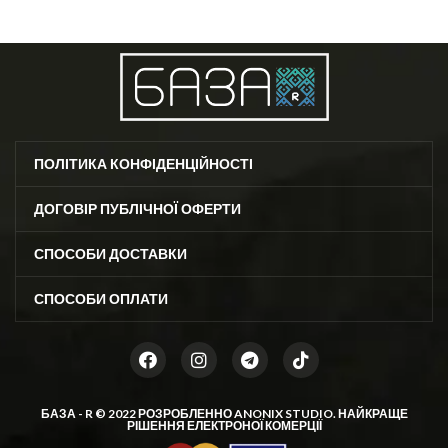
Склад: 92% бавовна, 6%
офігенний вибір 🤩 ❣️розміри: 36-
поліамід, 2 % спандекс
40 (one size)
ПОЛІТИКА КОНФІДЕНЦІЙНОСТІ
ДОГОВІР ПУБЛІЧНОЇ ОФЕРТИ
СПОСОБИ ДОСТАВКИ
СПОСОБИ ОПЛАТИ
БАЗА - R © 2022 РОЗРОБЛЕННО
ANONIX STUDIO
. НАЙКРАЩЕ
РІШЕННЯ ЕЛЕКТРОНОЇ КОМЕРЦІЇ