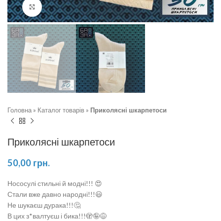
Натисніть, щоб збільшити
Головна
»
Каталог товарів
»
Приколясні шкарпетоси
Приколясні шкарпетоси
50,00
грн.
Нососулі стильні й модні!!! 😍
Стали вже давно народні!!!😃
Не шукаєш дурака!!!🤔
В цих з*валтуєш і бика!!!🫣🤪😅