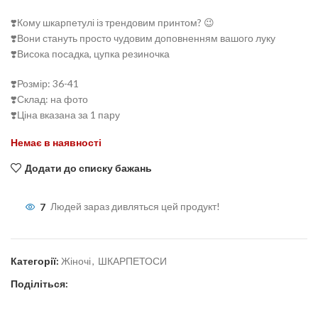
❣️Кому шкарпетулі із трендовим принтом? 😉
❣️Вони стануть просто чудовим доповненням вашого луку
❣️Висока посадка, цупка резиночка
❣️Розмір: 36-41
❣️Склад: на фото
❣️Ціна вказана за 1 пару
Немає в наявності
Додати до списку бажань
7
Людей зараз дивляться цей продукт!
Категорії:
Жіночі
,
ШКАРПЕТОСИ
Поділіться: