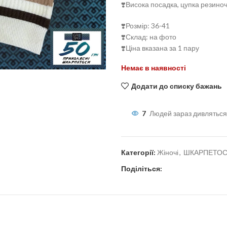
❣️Висока посадка, цупка резино
❣️Розмір: 36-41
❣️Склад: на фото
❣️Ціна вказана за 1 пару
льшити
Немає в наявності
Додати до списку бажань
7
Людей зараз дивляться
Категорії:
Жіночі
,
ШКАРПЕТО
Поділіться: