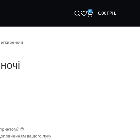
0
0,00
ГРН.
етки жіночі
ночі
 принтом? 😉
 доповненням вашого луку