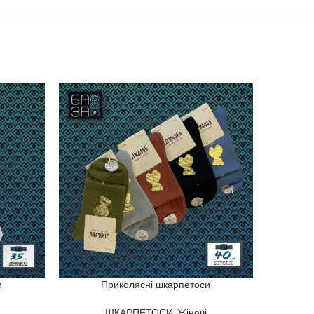
и
Приколясні шкарпетоси
ШКАРПЕТОСИ
,
Жіночі