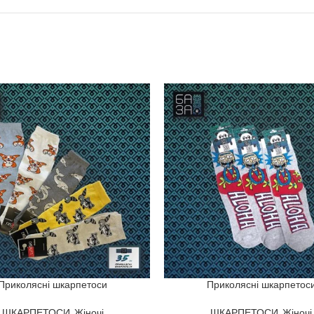
Приколясні шкарпетоси
Приколясні шкарпетос
ШКАРПЕТОСИ
,
Жіночі
ШКАРПЕТОСИ
,
Жіночі