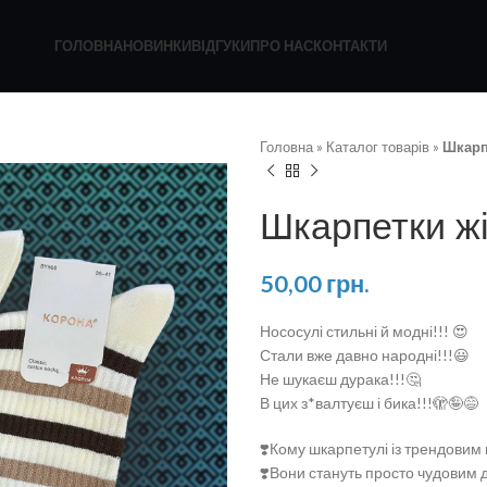
ГОЛОВНА
НОВИНКИ
ВІДГУКИ
ПРО НАС
КОНТАКТИ
Головна
»
Каталог товарів
»
Шкарп
Шкарпетки жі
50,00
грн.
Нососулі стильні й модні!!! 😍
Стали вже давно народні!!!😃
Не шукаєш дурака!!!🤔
В цих з*валтуєш і бика!!!🫣🤪😅
❣️Кому шкарпетулі із трендовим
❣️Вони стануть просто чудовим