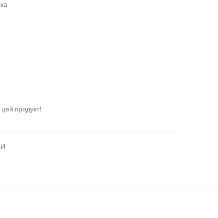
чка
 цей продукт!
СИ