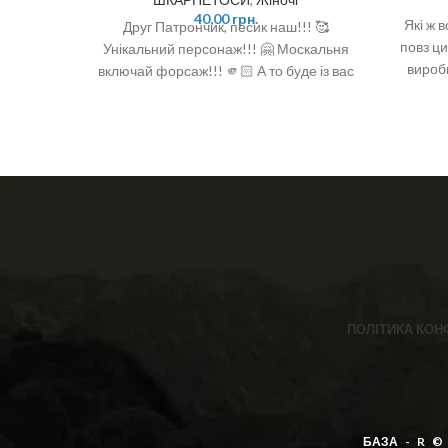
40,00
грн.
Які ж 
Друг Патрончик, песик наш!!! 🥰
повз ци
Унікальний персонаж!!! 🤗 Москальня
вироб
включай форсаж!!! 🫵🏻 А то буде із вас
бавов
фарш!!!🦾 💙💛 ❣️ Вітчизняний виробник
❣️ Склад: бавовна 92%, поліамід 6%,
спандекс 2% ❣️ Розмір: 36-40 (One size)
ПОЛІТИКА КОН
БАЗА - R ©