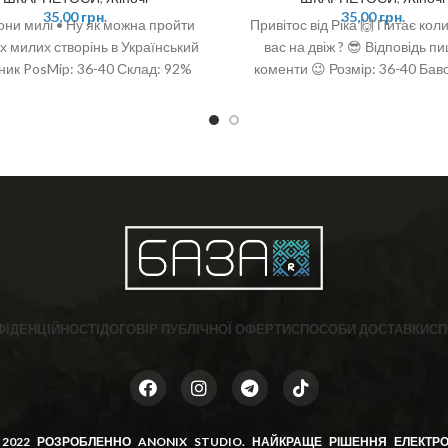
35,00
грн.
35,00
грн.
вони милі • Ну як можна пройти
Привітос від Ріка 🙌 Питає кол
х милих створінь в Український
вас на двіж ? 😎 Відповідь пи
ник PosMip: 36-40 Склад: 92%
коменти 😉 Розмір: 36-40 Бав
на, 6% поліамід, 2 % спандекс
ФІДЕНЦІЙНОСТІ
ДОГОВІР ПУБЛІЧНОЇ ОФЕРТИ
СПОСОБИ ДОСТАВКИ
СП
 2022 РОЗРОБЛЕННО
ANONIX STUDIO
. НАЙКРАЩЕ РІШЕННЯ ЕЛЕКТРО