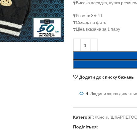
❣️Висока посадка, цупка резино
❣️Розмір: 36-41
❣️Склад: на фото
❣️Ціна вказана за 1 пару
льшити
Додати до списку бажань
4
Людини зараз дивлятьс
Категорії:
Жіночі
,
ШКАРПЕТО
Поділіться: