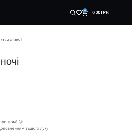
0
0,00
ГРН.
етки жіночі
ночі
 принтом? 😉
 доповненням вашого луку