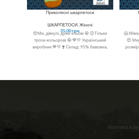
Приколясні шкарпетоси
ШКАРПЕТОСИ
,
Жіночі
35,00
грн.
😍Ми, дівчулі, дуже кльові 🤩 😉Тільки
🤗 Мімі
трохи кольорові 🤪 💙💛 Український
😍 Ме
виробник 💙💛 ❣️ Склад: 95% бавовна,
розмір
5% поліамід ❣️ Розмір: 36-40 (One size)
п
ПОЛІТИКА КОН