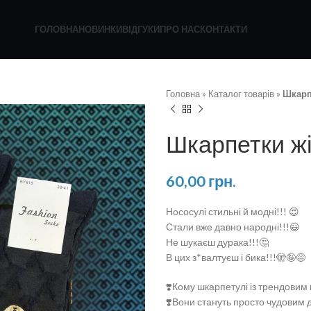
ГОЛОВНА
НОВИНКИ
ВІДГУКИ
ПРО НАС
КОНТАКТИ
Головна
»
Каталог товарів
»
Шкарп
Шкарпетки жі
60,00
грн.
Нососулі стильні й модні!!! 😍
Стали вже давно народні!!!😃
Не шукаєш дурака!!!🤔
В цих з*валтуєш і бика!!!🫣🤪😅
❣️Кому шкарпетулі із трендовим
❣️Вони стануть просто чудовим