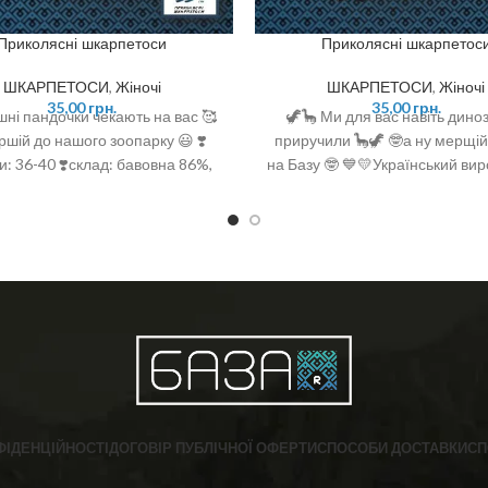
Приколясні шкарпетоси
Приколясні шкарпетос
ШКАРПЕТОСИ
,
Жіночі
ШКАРПЕТОСИ
,
Жіночі
35,00
грн.
35,00
грн.
шні пандочки чекають на вас 🥰
🦖🦕 Ми для вас навіть дино
ршій до нашого зоопарку 😃 ❣️
приручили 🦕🦖 🤓а ну мерщій
и: 36-40 ❣️склад: бавовна 86%,
на Базу 🤓 💙💛Український вир
оліестер 12%, еластан 2%
💛 Розмір: 36-40 Склад: 92% б
6% поліамід, 2 % спанде
ФІДЕНЦІЙНОСТІ
ДОГОВІР ПУБЛІЧНОЇ ОФЕРТИ
СПОСОБИ ДОСТАВКИ
СП