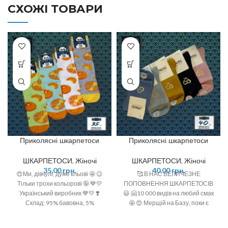
СХОЖІ ТОВАРИ
Приколясні шкарпетоси
Приколясні шкарпетоси
ШКАРПЕТОСИ
,
Жіночі
ШКАРПЕТОСИ
,
Жіночі
35,00
грн.
40,00
грн.
😍Ми, дівчулі, дуже кльові 🤩 😉
🥰 В НАС ВЕЛИЧЕЗНЕ
Тільки трохи кольорові 🤪 💙💛
ПОПОВНЕННЯ ШКАРПЕТОСІВ
Український виробник 💙💛 ❣️
😃 🤗10 000 видів на любий смак
Склад: 95% бавовна, 5%
🤩 😍 Мерщій на Базу, поки є
поліамід ❣️ Розмір: 36-40 (One
офігенний вибір 🤩 ❣️розміри: 36-
size)
40 (one size)