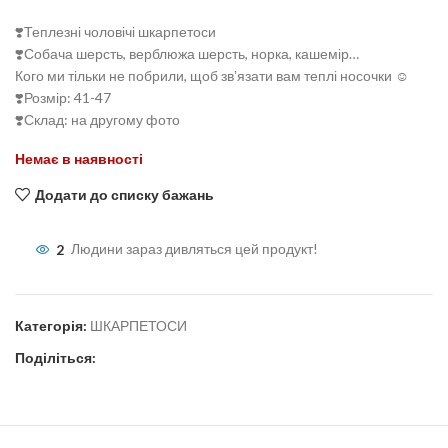
❣️Теплезні чоловічі шкарпетоси
❣️Собача шерсть, верблюжа шерсть, норка, кашемір…
Кого ми тільки не побрили, щоб звʼязати вам теплі носочки ☺️
❣️Розмір: 41-47
❣️Склад: на другому фото
Немає в наявності
Додати до списку бажань
2
Людини зараз дивляться цей продукт!
Категорія:
ШКАРПЕТОСИ
Поділіться: