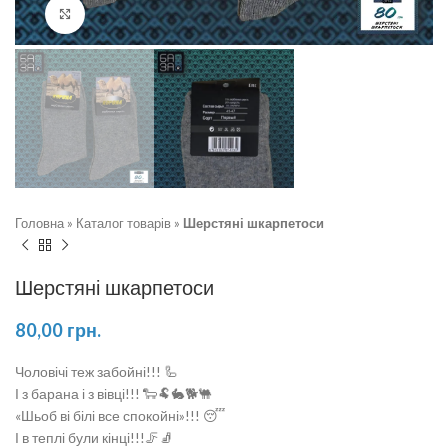
Натисніть, щоб збільшити
Головна
»
Каталог товарів
»
Шерстяні шкарпетоси
Шерстяні шкарпетоси
80,00
грн.
Чоловічі теж забойні!!! 🦾
І з барана і з вівці!!! 🐑🐏🐇🐕🐫
«Шьоб ві білі все спокойні»!!! 😴
І в теплі були кінці!!!🦵🧦